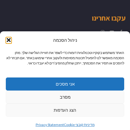
עקבו אחרינו
Instagram
YouTube
Facebook
ניהול הסכמה
האתר משתמש בקוקיז וטכנולוגיות דומות כדי לשפר את חוויית הגלישה שלך. מתן
הסכמה מאפשר לנו להפעיל תכונות מסוימות ולעקוב אחרי שימוש באתר. אם תבחר לא
להסכים או תסיר את הסכמתך, ייתכן שחלק מהפיצ’רים לא יעבדו כראוי.
אני מסכים
מסרב
הצג העדפות
גלילה
מיתוג עיצוב ובניית אתרים
מדיניות קובצי Cookie
Privacy Statement
כל הזכויות שמורות למדור לדור -
יהודית לוטואק