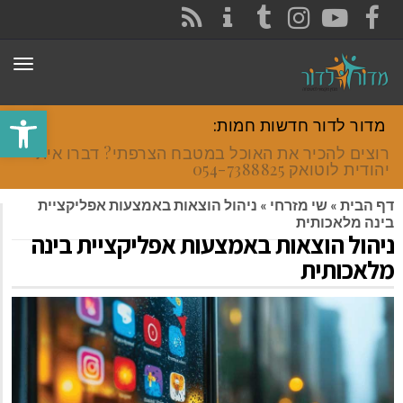
CONTACT
RSS
INSTAGRAM
TUMBLR
YOUTUBE
FACEBOOK
תפר
פתח סרגל
מדור לדור חדשות חמות:
רוצים להכיר את האוכל במטבח הצרפתי? דברו איתי
יהודית לוטואק 054-7388825.
דף הבית
»
שי מזרחי
»
ניהול הוצאות באמצעות אפליקציית
בינה מלאכותית
ניהול הוצאות באמצעות אפליקציית בינה
מלאכותית