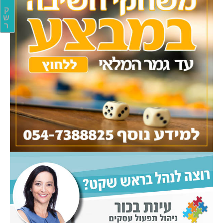
ק
ש
ר