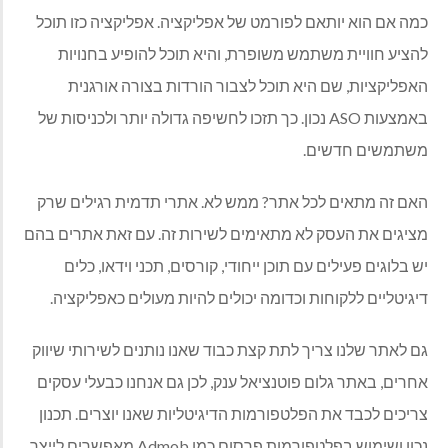
כמה אם הוא יותאם לפורמט של אפליקציה. אפליקציה כזו תוכל
להציע חוויית משתמש משופרת, והיא תוכל להופיע בחנויות
האפליקציות, שם היא תוכל לצבור הורדות בצורה אורגנית
באמצעות ASO נכון. כך תזכו לחשיפה גדולה יותר ולכניסות של
משתמשים חדשים.
האם זה מתאים לכל אתר? ממש לא. אתרי תדמית רגילים שרק
מציגים את העסק לא מתאימים לשירות זה. עם זאת אתרים בהם
יש בלוגים פעילים עם תוכן ייחודי, קורסים, תכני וידאו, כלים
דיגיטליים ללקוחות וכדומה יכולים להיות מעולים כאפליקציה.
גם לאתר שלנו צריך לתת קצת כבוד שאנו נותנים לשירותי שיווק
אחרים, באתר גלום פוטנציאל ענק, לכן גם אנחנו כבעלי עסקים
צריכים לכבד את הפלטפורמות הדיגיטליות שאנו יוצרים. תכנון
נכון ושימוש בפלטפורמות פרסום כמו Admob מאפשרים לייצר