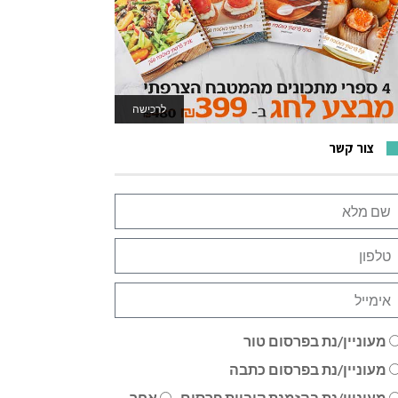
לרכישה
לאתר המשחקים
צור קשר
מעוניין/נת בפרסום טור
מעוניין/נת בפרסום כתבה
מעוניין/נת בהזמנת קוביית פרסום
אחר