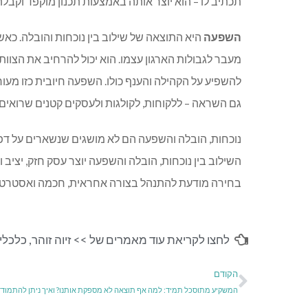
תכתיב לו – הוא יוצר אותה באמצעות תכנון מוקפד וקב
השפעה
היא התוצאה של שילוב בין נוכחות והובלה. כאש
מעבר לגבולות הארגון עצמו. הוא יכול להרחיב את הצוות,
להשפיע על הקהילה והענף כולו. השפעה חיובית כזו מ
גם השראה – ללקוחות, לקולגות ולעסקים קטנים שרואים 
נוכחות, הובלה והשפעה הם לא מושגים שנשארים על דפי
השילוב בין נוכחות, הובלה והשפעה יוצר עסק חזק, יציב
בחירה מודעת להתנהל בצורה אחראית, חכמה ואסטרטגי
לחצו לקריאת עוד מאמרים של >>
זיוה זוהר
,
כלכלי-
הקודם