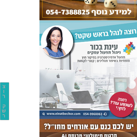
צ
ו
ר
ק
ש
ר