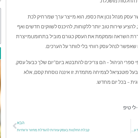
לת החלטות מושכלת
.
ר עסק מנהל נכון את כספו, הוא מייצר ערך שמרחיק לכת
 להציע שירות טוב יותר ללקוחות, להיכנס לשווקים חדשים ואף
עוררת השראה וממקמת את העסק כגורם מוביל בתחומו,ומייצרת
שאפשר לנהל עסק רווחי בלי לוותר על הערכים
.
 ספרי הניהול – הם צריכים להתבטא ביום־יום שלך כבעל עסק,
 ובעל פוטנציאל לצמיחה מתמדת. זו איננה נוסחת קסם, אלא
ת – בכל יום מחדש
.
לי טיפ
הבא
המשקיע מתוסכל תמיד: למה אף תוצאה לא מספקת אותנו? ואיך ניתן להתמודד עם זה?
קבלת החלטות בעסק עוזרות להגדלת מחזור ורווחיות