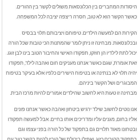
היסודות המחברים בין הכלונסאות משולים לקשר בין ההורים.
כאשר הקשר הוא לא טוב, חסרה ריצפה יציבה לכל המשפחה.
הקירות הם למעשה הילדים. טיפוחם ויציבותם תלוי בבסיס
ובכלונסאות. מבחינה זו ניתן לומר שהמתנות הכי טובות שכל הורה
יכול לתת לילדיו הן חוזקו, תפקודו האישי והחיבור הטוב בינו לבן זוגו.
זאת אומרת, שגם כאשר אנחנו מעניקים חום ואהבה לילד, תפקודו
יהיה תלוי לא בנתינה או בטיפוח הישירים כלפיו אלא בעיקר בטיפוח
המבוגרים ושל הקשר ביניהם.
מבחינה זו טעות היא לחשוב שהילדים אמורים להיות מרכז הבית.
אנו נוטים לחשוב שילד ירגיש ביטחון ואהבה כאשר אנחנו פונים
אליו בחום, מגנים עליו ומדריכים אותו בחיים. אבל למעשה תפקודו
ובטחונו מאוד תלויים גם בתפקוד של כל הורה בפני עצמו וגם
בתפקוד ההורים כזוג. ואפילו ביכולת של הוריו להיות בקשר טוב עם