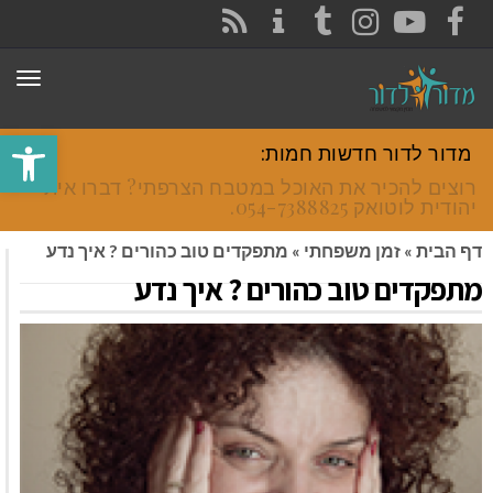
CONTACT
RSS
INSTAGRAM
TUMBLR
YOUTUBE
FACEBOOK
תפר
פתח סרגל
מדור לדור חדשות חמות:
רוצים להכיר את האוכל במטבח הצרפתי? דברו איתי
יהודית לוטואק 054-7388825.
דף הבית
»
זמן משפחתי
»
מתפקדים טוב כהורים ? איך נדע
מתפקדים טוב כהורים ? איך נדע