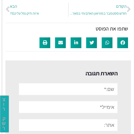
הקודם
הבא
חודש ספטמבר במוזיאון האדם וחי בפארק הלאומי ברמת-גן
איזה תיק נפל עליכם?!
שתפו את הפוסט
השארת תגובה
שם:*
צ
אימייל*
ו
ר
ק
אתר:
ש
ר