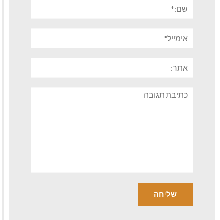
שם:*
אימייל*
אתר:
תגובה