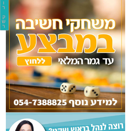
ו
ר
ק
ש
ר