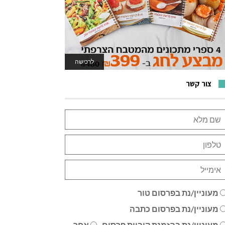
לרכישה
לאתר המשחקים
צור קשר
מעוניין/נת בפרסום טור
מעוניין/נת בפרסום כתבה
מעוניין/נת בהזמנת קוביית פרסום
אחר