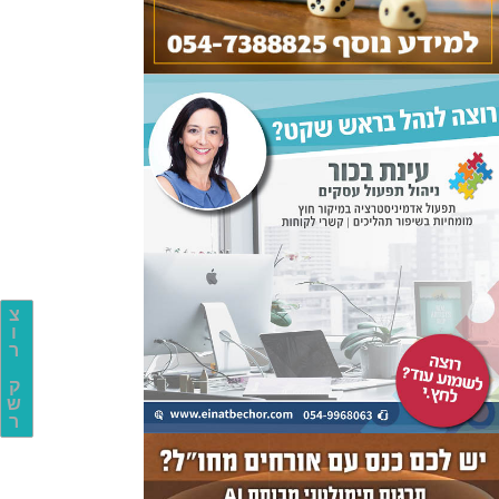
צ
ו
ר
ק
ש
ר