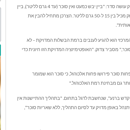
אבל מה בדיוק ההבדל בין יין יבש ליין עם מעט סוכר? צדוק עושה סדר: "ביין יבש כמעט ואין סוכר (עד 4 גרם לליטר), ביין
חצי יבש יש בין 4 ל-15 גרם סוכר לליטר, ואילו יין חצי מתוק מכיל בין 15 ל-50 גרם לליטר. הצרכן מתחיל להבין את
ותית".
 המרכזי הוא להגיע לענבים ברמת הבשלות המדויקת – לא
כר," מסביר צדוק. "האופטימיזציה המדויקת הזו חיונית כדי
ות סוכר פירושו פחות אלכוהול, כי סוכר הוא שמומר
ותר גם מבחינת רמת האלכוהול
."
 "קדש ברנע", שנחשבת לדגל בתחום. "בתהליך ההתיישנות אין
תנהל באופן מדויק עד לסיום התהליך, ללא שאריות סוכר",