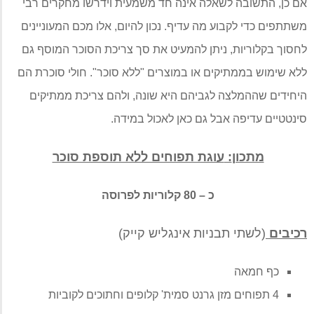
אם כן
,
התשובה לשאלה אינה חד משמעית וידרשו מחקרים רבי
משתתפים כדי לקבוע מה עדיף
.
נכון להיום
,
אלו מכם המעוניינים
לחסוך בקלוריות
,
ניתן להמעיט את סך צריכת הסוכר המוסף גם
ללא שימוש בממתיקים או במוצרים
"
ללא סוכר
".
חולי סוכרת הם
היחידים שההמלצה לגביהם היא שונה
,
ולהם צריכת ממתיקים
סינטטיים עדיפה אבל גם כאן לאכול במידה
.
מתכון
:
עוגת תפוחים ללא תוספת סוכר
כ
– 80
קלוריות לפרוסה
רכיבים
(
לשתי תבניות אינגליש קייק
)
כף חמאה
4
תפוחים מזן גרנט סמית
'‬
קלופים וחתוכים לקוביות