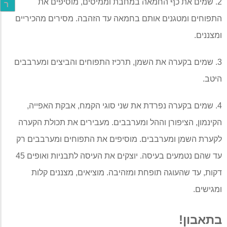
2.
שמים את כף החמאה במחבת וממיסים
,
מוסיפים את
ר
התפוחים ומטגנים אותם בחמאה עד הזהבה
.
מסירים מהכיריים
ומצננים
.
3.
שמים בקערה את השמן
,
תרכיז התפוחים והביצים ומערבבים
היטב
.
4.
שמים בקערה נפרדת את שני סוגי הקמח
,
אבקת האפייה
,
הקינמון
,
הציפורן וההל ומערבבים
.
מעבירים את תכולת הקערה
לקערת השמן ומערבבים
.
מוסיפים את התפוחים ומערבבים רק
עד שהם נטמעים בעיסה
.
יוצקים את העיסה לתבניות ואופים
45
דקות
,
עד שהעוגה תופחת ומזהיבה
.
מוציאים
,
מצננים קלות
ומגישים
.
בתאבון
!