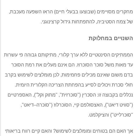
מחקרים מסויימים
(
שבוצעו בבעלי חיים
)
הראו השפעה מעכבת
,
של צמח הסטיביה
,
להתפתחות גידול קרצינוגני
.
השנויים במחלוקת
הממתיקים הסינטטיים ללא ערך קלורי
,
מתיקותם גבוהה פי עשרות
עד מאות משל סוכר הסוכרוז
.
הם אינם מעלים את רמת הסוכר
בדם משום שאינם מכילים פחמימות
,
לכן מומלצים לשימוש בקרב
חולי סכרת ויכולים לסייע בהפחתת הצריכה הקלורית היומית
.
נכללים בקבוצה זו
:
הסכרין
("
סוכרזית
", "
מתוק וקל
"),
האספרטיים
("
סוויט דיאט
"),
האצסולפם קיי
,
הסוכרלוז
("
סוכרה
–
דיאט
",
"
סוכרלייט
")
והציקלמט
.
אך האם הם בטוחים ומומלצים לשימוש
?
והאם קיים רווח בריאותי