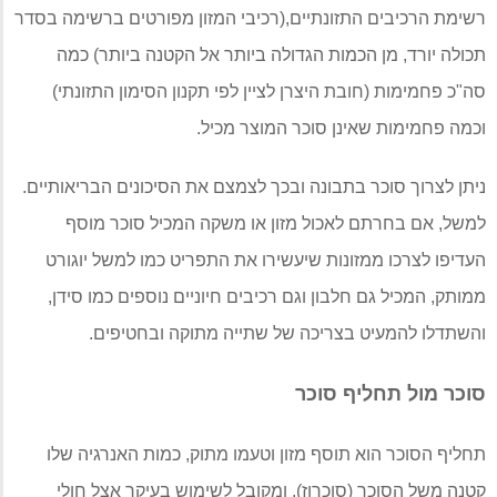
רשימת הרכיבים התזונתיים
,(
רכיבי המזון מפורטים ברשימה בסדר
תכולה יורד
,
מן הכמות הגדולה ביותר אל הקטנה ביותר
)
כמה
סה
"
כ פחמימות
(
חובת היצרן לציין לפי תקנון הסימון התזונתי
)
וכמה פחמימות שאינן סוכר המוצר מכיל
.
ניתן לצרוך סוכר בתבונה ובכך לצמצם את הסיכונים הבריאותיים
.
למשל
,
אם בחרתם לאכול מזון או משקה המכיל סוכר מוסף
העדיפו לצרכו ממזונות שיעשירו את התפריט כמו למשל יוגורט
ממותק
,
המכיל גם חלבון וגם רכיבים חיוניים נוספים כמו סידן
,
והשתדלו להמעיט בצריכה של שתייה מתוקה ובחטיפים
.
סוכר מול תחליף סוכר
תחליף הסוכר הוא תוסף מזון וטעמו מתוק
,
כמות האנרגיה שלו
קטנה משל הסוכר
(
סוכרוז
).
ומקובל לשימוש בעיקר אצל חולי