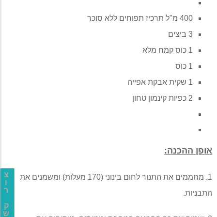
400
מ
"
ל תרכיז תפוחים ללא סוכר
3
ביצים
1
כוס קמח מלא
1
כוס
1
שקית אבקת אפייה
2
כפיות קינמון טחון
אופן ההכנה
:
צ
1.
מחממים את התנור לחום בינוני
(170
מעלות
)
ומשמנים את
ו
ר
התבניות
.
ק
ש