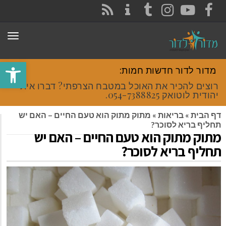
CONTACT
RSS
INSTAGRAM
TUMBLR
YOUTUBE
FACEBOOK
תפר
פתח סרגל
מדור לדור חדשות חמות:
רוצים להכיר את האוכל במטבח הצרפתי? דברו איתי
יהודית לוטואק 054-7388825.
דף הבית
»
בריאות
»
מתוק מתוק הוא טעם החיים – האם יש
תחליף בריא לסוכר?
מתוק מתוק הוא טעם החיים – האם יש
תחליף בריא לסוכר?