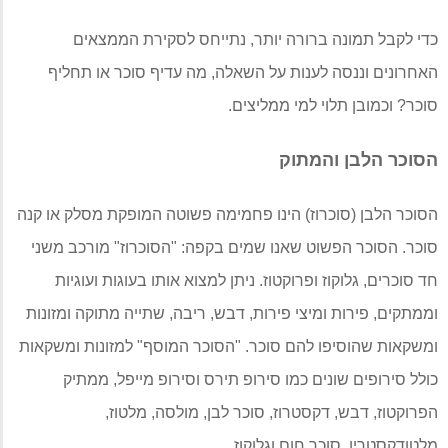
כדי לקבל תמונה ברורה יותר
,
נתייחס לסקירת הממצאים
האחרונים וננסה לענות על השאלה
,
מה עדיף סוכר או תחליף
סוכר
?
וכמובן תלוי למי ממליצים
.
הסוכר הלבן והמתוק
הסוכר הלבן
(
סוכרוז
)
הינו פחמימה פשוטה המופקת מסלק או קנה
סוכר
.
הסוכר הפשוט שאנו שמים בקפה
: "
הסוכרוז
"
מורכב משני
חד סוכרים
,
גלוקוז ופרוקטוז
.
ניתן למצוא אותו בעוגות ועוגיות
וממתקים
,
פירות ומיצי פירות
,
דבש
,
ריבה
,
שתייה מתוקה ומזונות
ומשקאות שהוסיפו להם סוכר
. "
הסוכר המוסף
"
למזונות ומשקאות
כולל סירופים שונים כמו סירופ תירס וסירופ מייפל
,
ממתיק
הפרוקטוז
,
דבש
,
דקסטרוז
,
סוכר לבן
,
מולסה
,
מלטוז
,
מלטודקסטרין
,
סוכר חום וגלוקוז
.