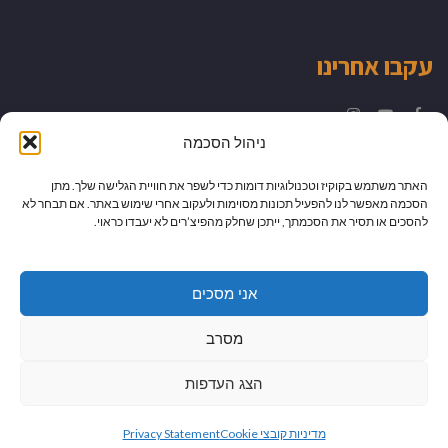
עקבו אחרינו
Instagram
YouTube
Facebook
ניהול הסכמה
האתר משתמש בקוקיז וטכנולוגיות דומות כדי לשפר את חוויית הגלישה שלך. מתן
הסכמה מאפשר לנו להפעיל תכונות מסוימות ולעקוב אחרי שימוש באתר. אם תבחר לא
להסכים או תסיר את הסכמתך, ייתכן שחלק מהפיצ’רים לא יעבדו כראוי.
אני מסכים
מסרב
הצג העדפות
גלילה
מיתוג עיצוב ובניית אתרים
מדיניות קובצי Cookie
Privacy Statement