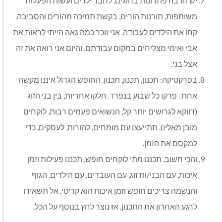
יש הרבה פתרונות בחוגים, לחבר ילדים ועשות הפעלות
משותפות, תורנות הורים, בקשת תמיכה מהורים והסביבה.
קחו את הילדים לעבודה. אני זוכר כמה גאה הייתי לראות את
אבי ואימי מצליחים במקום עבודתם, והיום אני רואה את זה
אצל בני.
בפרקטיקה: תכנון, תכנון, תכנון. החופש הגדול איננו מקשה
אחת . פרקו כל שבוע בנפרד. חלקו אחריות, בין בני הזוג
(דווקא לגרושים יותר קל, הנשואים פעמים רבות, לוקחים
מובן מאליו). תתייעצו עם מומחים, להורות, לעסקים, כדי
למקסם את הזמן.
והכי חשוב, תכננו מתי לוקחים חופש, תכננו פעילות וזמן
איכות, עם הבני/ות זוג, עם העובדים, עם הילדים. הגוף
והנשמה צריכים חופש וזמן איכות הוא קריטי. אל תשאירו
לרגע האחרון את התכנון, אז נוצר לחץ בנוסף על הכל.