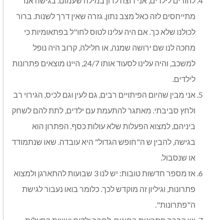
להורים לילדים, אני רוצה לדון במילה שעמום. בגישה אנו
מתייחסים לזה כאל מצב נתון, גזרה שאין דרך לשנות. ברור
לכולנו שלא כך. אם היה עלינו לטוס לחו"ל בפתאומיות כי
מחכה לנו שם ירושה שמנה, או חלילה, קרוב היה נופל
למשכב, והיה עלינו לסעוד אותו 24/7, היינו מוצאים פתרונות
לילדים.
אני מבין שהיום הפיתויים רבים, גם לעין וגם לכיס, הגירוי רב
ולחץ סביבתי. מאתגר להתעמת עם ילדים, לתת להם לשחק
ביניהם, למצוא הפעלות שלא עולות כסף. הפתרון הוא
בגישה, להבין ש ה"חופש הגדול" היא עובדה. שאו שנתמודד
או שנסבול.
אז מספר חדשות טובות: יש לנו 3 שבועות להתארגן ולמצוא
פתרונות, וגיליון זה מוקדש לכך. כלומר בואו נעבור לגישת
ה"פתרונות".