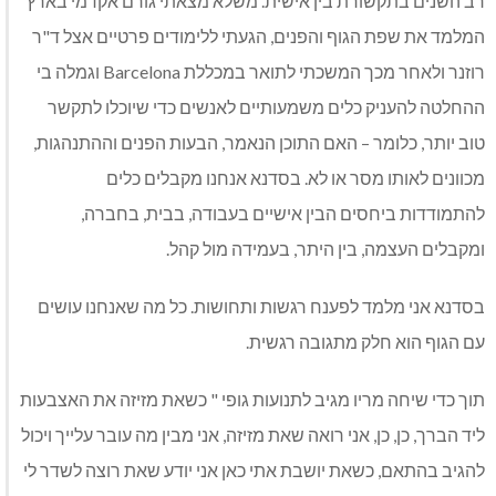
רב השנים בתקשורת בין אישית. משלא מצאתי גורם אקדמי בארץ
המלמד את שפת הגוף והפנים, הגעתי ללימודים פרטיים אצל ד"ר
רוזנר ולאחר מכך המשכתי לתואר במכללת Barcelona וגמלה בי
ההחלטה להעניק כלים משמעותיים לאנשים כדי שיוכלו לתקשר
טוב יותר, כלומר – האם התוכן הנאמר, הבעות הפנים וההתנהגות,
מכוונים לאותו מסר או לא. בסדנא אנחנו מקבלים כלים
להתמודדות ביחסים הבין אישיים בעבודה, בבית, בחברה,
ומקבלים העצמה, בין היתר, בעמידה מול קהל.
בסדנא אני מלמד לפענח רגשות ותחושות. כל מה שאנחנו עושים
עם הגוף הוא חלק מתגובה רגשית.
תוך כדי שיחה מריו מגיב לתנועות גופי " כשאת מזיזה את האצבעות
ליד הברך, כן, כן, אני רואה שאת מזיזה, אני מבין מה עובר עלייך ויכול
להגיב בהתאם, כשאת יושבת אתי כאן אני יודע שאת רוצה לשדר לי