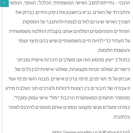
החבוי – נתייחס למצב האישי, המשפחתי, הכלכלי, הגופני, הנפשי
ר
והחברתי של האדם. נביא בחשבון את ניסיון החיים, נבדוק את
הצורך האישי שיגרום לאדם לצמוח ולהתגבר על הספקות,
הפחדים והמחסומים המלווים אותנו בקבלת החלטה משמעותית
על העתיד כדי לחיות חיים משמעותיים שיש בהם מיצוי עצמי
והגשמת חלומות.
בתהליך ייעוץ מהסוג הזה אנו משלבים היכרות אישית ומבחני
כישורים, שאלוני נטיות מקצועיות, שאלוני אישיות לבין כלים של
אבחון על פי תווי פנים, מיפוי צרכים אישיים, מבנה רגשי פנימי ועוד.
זו עבודה של חיבורים בין רצונות ליכולות ולצרכים תוך הצלבת מידע
ממספר תחומים המאפשרת הרכבת "פזל" אישי עמוק ומקיף".
במרכז פועלים אנשי מקצועי נוספים ואתם מוזמנים להיכנס לאתר
בכתובת:
http://www.smalim.co.il/#!about/ctq5