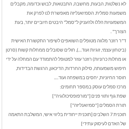
לא נשלטות, הבעות, מחשבה, התבטאות, לבוש וכדומה, מקבלים
משמעות סמלית. הסמיואנליזה מאפשרת לנו לפרק את
המשמעויות הללו ולהעניק ל"סמל" היבטים חיוביים יותר, בעת
הצורך" .
ד"ר רוזנר מלווה מטופלים השואפים לשיפור התקשורת האישית
(ביטחון עצמי, זוגיות ועוד…), חולים שסובלים ממחלות קשות (סרטן
או מחלות כרוניות) רוזנר עוזר למטופל להתמודד עם המחלה על ידי
חיפוש משמעותה, סילוק החרדות, הדיכאון, הרגשת הבדידות,
חוסר החיוניות, יחסים במשפחה ועוד….
מרכז סמלים עוסק במספר תחומים:
שפת גוף ותווי פנים ["מורפופסיכולוגיה"]
תורת הסמלים ["סמיואנליזה"]
תוכנית 7 השלבים [תוכנית ייחודית בליווי אישי, המשלבת התאמה
של האדם לעיסוק עתידי]