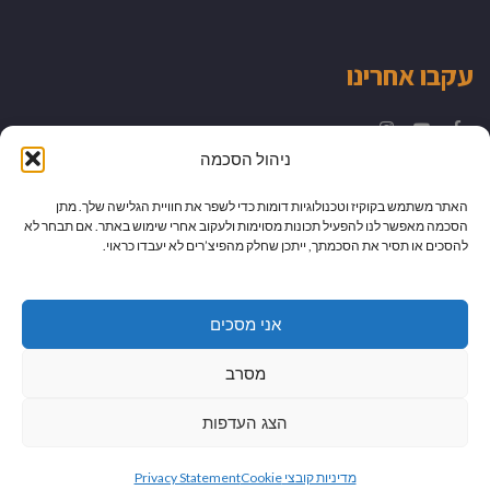
עקבו אחרינו
Instagram
YouTube
Facebook
ניהול הסכמה
האתר משתמש בקוקיז וטכנולוגיות דומות כדי לשפר את חוויית הגלישה שלך. מתן
הסכמה מאפשר לנו להפעיל תכונות מסוימות ולעקוב אחרי שימוש באתר. אם תבחר לא
להסכים או תסיר את הסכמתך, ייתכן שחלק מהפיצ’רים לא יעבדו כראוי.
אני מסכים
מסרב
הצג העדפות
גלילה
מיתוג עיצוב ובניית אתרים
מדיניות קובצי Cookie
Privacy Statement