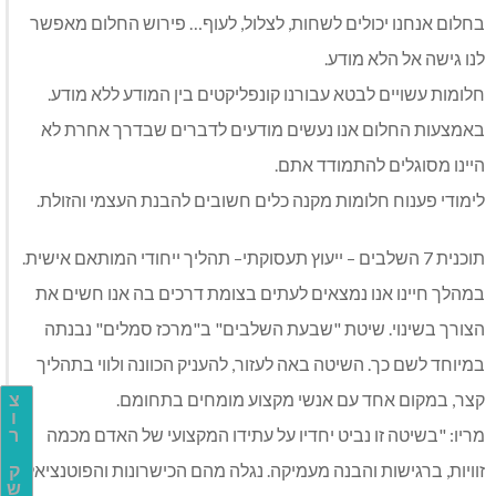
בחלום אנחנו יכולים לשחות, לצלול, לעוף… פירוש החלום מאפשר
לנו גישה אל הלא מודע.
חלומות עשויים לבטא עבורנו קונפליקטים בין המודע ללא מודע.
באמצעות החלום אנו נעשים מודעים לדברים שבדרך אחרת לא
היינו מסוגלים להתמודד אתם.
לימודי פענוח חלומות מקנה כלים חשובים להבנת העצמי והזולת.
תוכנית 7 השלבים – ייעוץ תעסוקתי– תהליך ייחודי המותאם אישית.
במהלך חיינו אנו נמצאים לעתים בצומת דרכים בה אנו חשים את
הצורך בשינוי. שיטת "שבעת השלבים" ב"מרכז סמלים" נבנתה
במיוחד לשם כך. השיטה באה לעזור, להעניק הכוונה ולווי בתהליך
קצר, במקום אחד עם אנשי מקצוע מומחים בתחומם.
צ
ו
מריו: "בשיטה זו נביט יחדיו על עתידו המקצועי של האדם מכמה
ר
זוויות, ברגישות והבנה מעמיקה. נגלה מהם הכישרונות והפוטנציאל
ק
ש