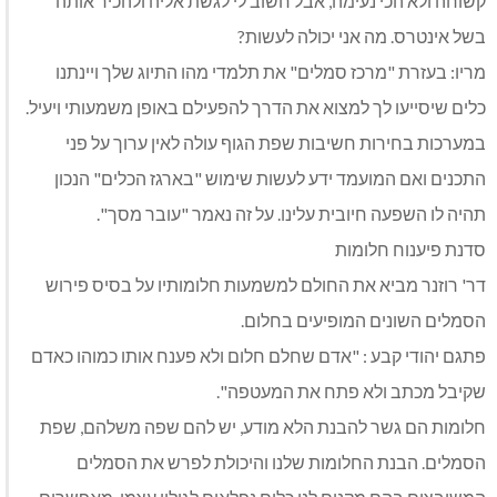
קשוחה ולא הכי נעימה, אבל חשוב לי לגשת אליה ולהכיר אותה
בשל אינטרס. מה אני יכולה לעשות?
מריו: בעזרת "מרכז סמלים" את תלמדי מהו התיוג שלך ויינתנו
כלים שיסייעו לך למצוא את הדרך להפעילם באופן משמעותי ויעיל.
במערכות בחירות חשיבות שפת הגוף עולה לאין ערוך על פני
התכנים ואם המועמד ידע לעשות שימוש "בארגז הכלים" הנכון
תהיה לו השפעה חיובית עלינו. על זה נאמר "עובר מסך".
סדנת פיענוח חלומות
דר' רוזנר מביא את החולם למשמעות חלומותיו על בסיס פירוש
הסמלים השונים המופיעים בחלום.
פתגם יהודי קבע : "אדם שחלם חלום ולא פענח אותו כמוהו כאדם
שקיבל מכתב ולא פתח את המעטפה".
חלומות הם גשר להבנת הלא מודע, יש להם שפה משלהם, שפת
הסמלים. הבנת החלומות שלנו והיכולת לפרש את הסמלים