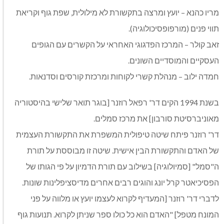
מריו כהנא – יועץ ומרצה בתקשורת לא מילולית, שפת גוף וקריאת
תווי פנים (מורפופסיכולוגיה).
זאב קולר – המרכז הפדגוגי האחראי על הקשרים עם הגופים
העסקיים והמוסדיים השונים.
חמדה ילוב – מנהלת קשרי לקוחות ומרכזת קורסים וסדנאות.
בשנת 1994 הקים דר' רפאל רוזנר [בוגר תואר שלישי בהיסטוריה
מאוניברסיטת סורבון] את מרכז סמלים.
דר' רוזנר פיתח שיטה טיפולית המשפרת את התקשורת העצמית
של האדם והתקשורת הבין אישית. שיטה זו מבוססת על תורת
ה"סמל" [סמיולוגיה] בשילוב עם תורת הדמיון על פי הגותו של
הפסיכיאטר קרל יונג והוגים רבים אחרים מדיסציפלינות שונות.
לדברי דר' רוזנר [המעדיף לקרוא לעצמו יועץ או מלווה על פני
המונח מטפל] "האדם הוא כל כולו ספר שניתן לקרוא. תנועות גוף