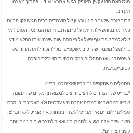
מולו האם הוא עקשן, מאופק, רגיש, אחראי ועוד…. ויחסוך מעצמו
זמן רב .
לרוב קורה שלאחר סינון וראיון של מועמדים רבים הגיעו לקו הסיום
כמה מהם. והשאלה היא : על פי מה תבחר את המועמד הסופי? מי
שלא למד שפת גוף יפעל על פי התחושות שינחו אותו מהלא מודע
…. למשל מועמד שהרכיב משקפיים יכול להזכיר לו את הדוד שלו
כשהיה קטן ואז ההחלטה במקום להיות מושכלת הופכת
לסובייקטיבית.
הסמלים משתקפים גם בסיטואציה כמו בדייט
"בדייט שני הצדדים לחוצים ורוצים למצוא חן ומקוים שהתמונה
שראו במחשב או במדיה אחרת היא עדכנית ולא מאכזבת. ב"מרכז
סמלים" לומדים איך אני יכול לשדר נינוחות, איך אני יכול לגרום לצד
השני שלחוץ להירגע או לתמרן סיטואציה למצב שיהיה נינוח יותר
לשני הצדדים".