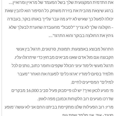
את התדמית המקצועית שלך בשל המעמד של מראיין ומרואיין….
ברגע שיצאת מהבית את בזירת משחק. כל הסיפור הוא להבין שאת
יכולה לפעול כך שאיש לא ידע מה עבר עלייך באותו בוקר, בעבודה
– הקולגה שלך לא צריך "לסבול" מהעובדה שהערת לבעלך שלא
גיהץ את החולצה בבוקר והוא התרגז"….
התרגול מבוצע באמצעות: תמונות, סרטונים, תרגול בין אנשי
הקבוצה וגם מול אדם שאנו מביאים מבחוץ כדי שיתרגלו עליו.
תרגול מעשי ולימוד עיוני הכולל שקפים וחומר כתוב, נותנים לכל
תלמיד בסיום לימודיו 'ארגז כלים' לפענח את האחר "מעבר
למילים" המסייעים לחיים.
מי מגיע לכאן ואיך? יש לנו פייסבוק פעיל סביב 16,000 מבקרים
שדרכו מגיעים רוב הלקוחות וכמובן מפה לאוזן .
מריו: רוב הפעילות שלנו מתקיימת בביתנו החם אני לא עושה 'מופע
סטנד- אפ'. אני מלמד שפת גוף.