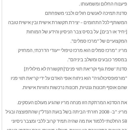
פיענוח החלום ומשמעותו .
סדנת תמיכה לאנשים חולים ולבני משפחתם
המשותף לכל התחומים – יצירת תקשורת אישית ובין אישית טובה
[יחיד או רבים], על בסיס צבר הניסיון והידע של המוחות
המקצועיים של "מרכז סמלים".
מריו: "מרכז סמלים הוא מרכז טיפולי ייעודי הדרכתי, המחזיק
במספר כובעים ומשלב ביניהם".
סדנת 'שפת גוף וקריאת תווי פנים'[תקשורת לא מילולית]
"מורפופסיכולוגיה" הוא ניתוח אופי האדם על ידי קריאת תווי פניו
שהם אוסף תכונות גנטיות, תכונות נרכשות וחוויות אישיות.
את הסדנא המרתקת הזו מנחה מריו שהגיע מעולם העסקים.
מריו: "ב- 2008 חזרתי הביתה בשל בועת הנדל"ן שהתפוצצה ובגיל
58 החלטתי ללמוד את מה שהיה תמיד קרוב ללבי ומצבר ניסיוני