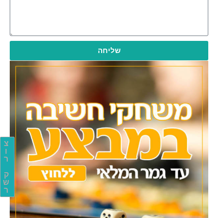
שליחה
צ
ו
ר
ק
ש
ר