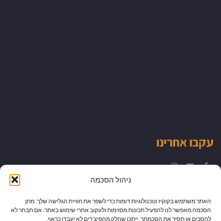
עקבו אחרינו
Instagram
YouTube
Facebook
ניהול הסכמה
האתר משתמש בקוקיז וטכנולוגיות דומות כדי לשפר את חוויית הגלישה שלך. מתן
הסכמה מאפשר לנו להפעיל תכונות מסוימות ולעקוב אחרי שימוש באתר. אם תבחר לא
להסכים או תסיר את הסכמתך, ייתכן שחלק מהפיצ’רים לא יעבדו כראוי.