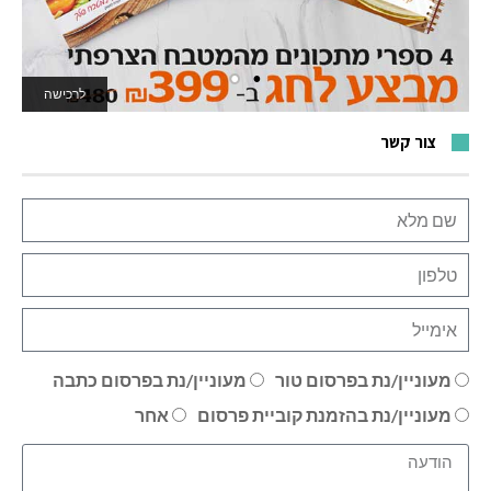
לרכישה
לאתר המשחקים
צור קשר
מעוניין/נת בפרסום טור
מעוניין/נת בפרסום כתבה
מעוניין/נת בהזמנת קוביית פרסום
אחר