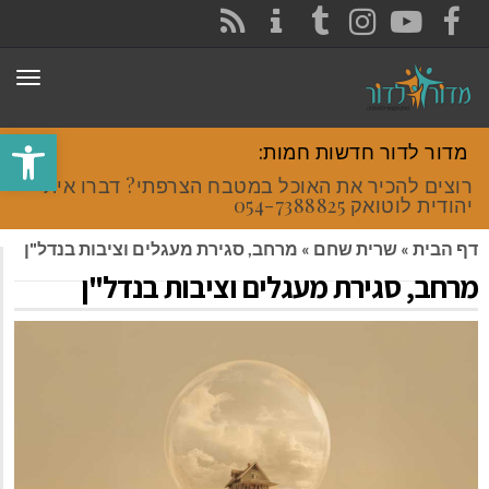
CONTACT
RSS
INSTAGRAM
TUMBLR
YOUTUBE
FACEBOOK
תפר
פתח סרגל
מדור לדור חדשות חמות:
רוצים להכיר את האוכל במטבח הצרפתי? דברו איתי
יהודית לוטואק 054-7388825.
דף הבית
»
שרית שחם
»
מרחב, סגירת מעגלים וציבות בנדל"ן
מרחב, סגירת מעגלים וציבות בנדל"ן