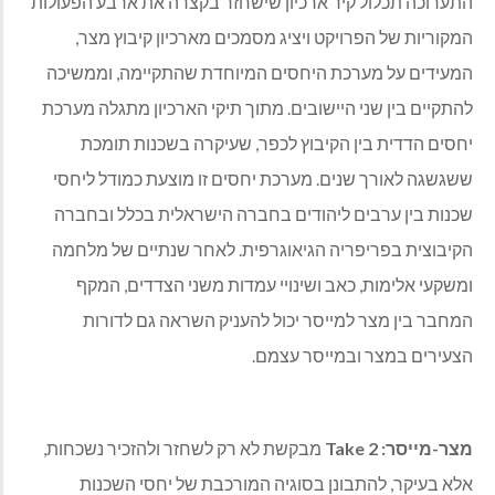
התערוכה תכלול קיר ארכיון שישחזר בקצרה את ארבע הפעולות
המקוריות של הפרויקט ויציג מסמכים מארכיון קיבוץ מצר,
המעידים על מערכת היחסים המיוחדת שהתקיימה, וממשיכה
להתקיים בין שני היישובים. מתוך תיקי הארכיון מתגלה מערכת
יחסים הדדית בין הקיבוץ לכפר, שעיקרה בשכנות תומכת
ששגשגה לאורך שנים. מערכת יחסים זו מוצעת כמודל ליחסי
שכנות בין ערבים ליהודים בחברה הישראלית בכלל ובחברה
הקיבוצית בפריפריה הגיאוגרפית. לאחר שנתיים של מלחמה
ומשקעי אלימות, כאב ושינויי עמדות משני הצדדים, המקף
המחבר בין מצר למייסר יכול להעניק השראה גם לדורות
הצעירים במצר ובמייסר עצמם.
מצר-מייסר:
Take 2
מבקשת לא רק לשחזר ולהזכיר נשכחות,
אלא בעיקר, להתבונן בסוגיה המורכבת של יחסי השכנות