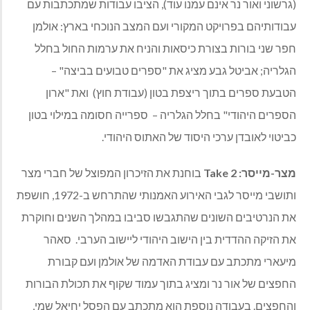
(גרשוני ואור נר אינם עמנו עוד), הציבו עבודות שמתכתבות עם
עבודותיהם בפרויקט המקורי ועם המצב הנוכחי בארץ: אולמן
חפר שני בורות בצורת כיסאות והניח את ערמות החול בחלל
הגלריה; אביטל גבע מציג את "ספרים טבועים בביצה" –
הטבעת ספרים בתוך ריצפת בטון (עבודת חוץ)
ואת "ארון
הספרים היהודי" בחלל הגלריה –
ספרייה חסומה במילוי בטון
כביטוי לאובדן ערכי היסוד של האתוס היהודי.
מצר-מייסר:
Take 2
בוחנת את הזיכרון המפוצל של חברי מצר
ותושבי מייסר לגבי האירוע האמנותי שהתרחש ב-1972, חושפת
את הנרטיבים השונים שהתגבשו סביבו במהלך השנים וחוקרת
את הזיקה ההדדית בין הישוב היהודי ליישוב הערבי.
סאהר
מיעארי מתכתב עם עבודת האדמה של אולמן ועם קבורת
החפצים של אור נר ומציג בתוך עמוד שקוף את תכולת הבורות
והחפצים. בעבודה נוספת הוא מתכתב עם הפסל יחיאל שמי,