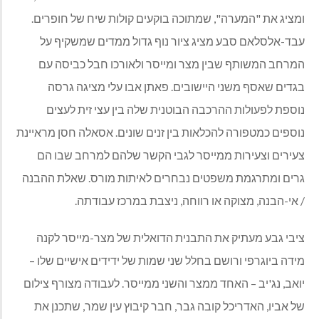
ומציג את "המערה", שמתוכה בוקעים קולות שיח של חופרים.
עבד-אלסלאם סבע מציג ציור נוף גדול ממדים שמשקיף על
המרחב המשותף שבין מצר ומייסר ולאורכו חבל כביסה עם
בגדים שאסף משני היישובים. פאתן אבו עלי מציגה גרסה
נוספת לפעולות ההרכבה הבוטנית שלה בין עצי זית לעצים
נוספים כמטפורה להכלאות בין זנים שונים. אסאלה חסן מראיינת
צעירים וצעירות ממייסר לגבי הקשר שלהם למרחב שבו הם
גרים ומתרגמת משפטים נבחרים לאיתות מורס. שאלת ההבנה
/ אי-הבנה, מצוקה או רווחה, ניצבת במרכז עבודתה.
ציבי גבע מעתיק את התבנית הדואלית של מצר-מייסר לקנה
מידה ביוגרפי ורושם בחלל שני שמות של ידידים אישיים שלו –
יואב, נג'יב – האחד ממצר והשני ממייסר. לעבודה מצורף צילום
של אביו, האדריכל קובה גבר, חבר קיבוץ עין שמר, שתכנן את