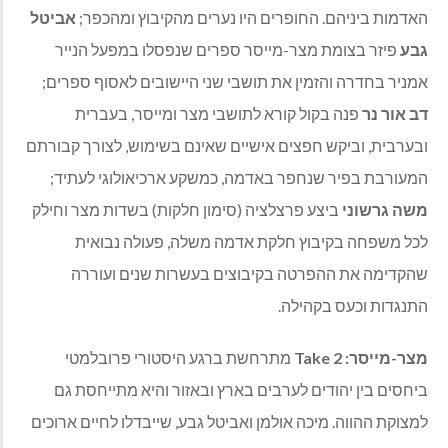
האדמות ביניהם. החופרים היו נערים מהקיבוץ ומהכפר;
אביטל
גבע
פיזר בצומת מצר-מייסר ספרים שנפסלו במפעל הנייר
אמניר בחדרה והזמין את תושבי שני היישובים לאסוף ספרים;
דב אור נר
פנה בקול קורא לתושבי מצר ומייסר, בעברית
ובערבית, וביקש חפצים אישיים שאינם בשימוש, לצורך קבורתם
המעורבת בפיר שנחפר באדמה, כמשקע ארכיאולוגי לעתיד;
משה גרשוני
ביצע פרצלציה (סימון חלקות) בשדות מצר וחילק
לכל משפחה בקיבוץ חלקת אדמה משלה, פעולה נבואית
שהקדימה את ההפרטה בקיבוצים בעשרות שנים ועוררה
התנגדות וכעס בקהילה.
מצר-מייסר:
Take 2
מתרחשת ברגע היסטורי פרובלמטי
ביחסים בין יהודים לערבים בארץ ובאזור והיא מתייחסת גם
למצוקת ההווה. מיכה אולמן ואביטל גבע, שייבדלו לחיים ארוכים