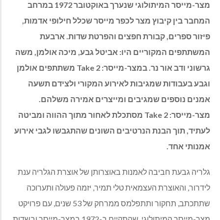
מצר-מייסר המיתולוגי שנערך באוקטובר 1972 במרחב
המחבר בין קיבוץ מצר לכפר מייסר שכלל חילופי אדמות,
פיזור ספרים, קבורת חפצים והפרטת שדות. ארבעת
המשתתפים המקוריים היו: אביטל גבע, מיכה אולמן, משה
גרשוני ודב אור נר. במצר-מייסר: Take 2 משתתפים אולמן
וגבע בעבודות שמגיבות לאירוע המקורי ולצידם תשעה
אמנים נוספים שמגיבים ומייצרים אמירה משלהם.
מצר-מייסר: Take 2 מסתכלת לאחור מתוך ההווה ומביטה
לעתיד, תוך הבנת הנרטיבים השונים שהתגבשו לגבי אירוע
אמנותי אחד.
גלריה גבעת חביבה לאמנות באוצרותן של אוצרת הגלריה ענת
לידרור, והאוצרת העצמאית טלי תמיר, יזמה פעולה ותערוכה
שתתכתב, תחקור ותתפלמס ממרחק של 53 שנים, עם פרויקט
מצר-מייסר המיתולוגי, שהתקיים ב-1972 במצר-מייסר ובשדות