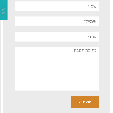
ר
שם:*
ק
ש
ר
אימייל*
אתר:
תגובה