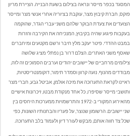
המסגד בכפר מייסר ונראה בצילום בשעת הבנייה. הציירת מריון
פוקס, חברת קיבוץ מצר, עוקבת בציוריה אחרי אנשי מצר ומייסר
הצועדים את צעדת הבוקר שלהם משני עברי הגדר, שהוקמה
בעקבות פיגוע שהיה בקיבוץ, המנכיחה את הקירבה והזרות
במבט ההדדי. פיטר יעקב מלץ חיבר ורשם מקטעים ומיחברים
שאסף משני האתרים. הצלם דרור בן נפתלי מציג שלושה
צילומים מרחביים של יישובים יהודים וערבים הסמוכים זה לזה,
מבודדים מהנוף. נועה קרוון וסמדר תימור, דוקומנטריסטיות,
ראיינו לקראת התערוכה את מיכה אולמן, אביטל גבע, חברי מצר
ותושבי מייסר שסיפרו, כל אחד מנקודת מבטו, זיכרונות אישיים
מהאירוע המקורי ב-1972 והתרשמויות ממערכות היחסים בין
שני יישובים. הרשומון שנוצר, על פעריו והבחנותיו השונות, כפי
שכל צד חווה אותם, מבקש לעורר דיון ולעמוד בלב התערוכה.