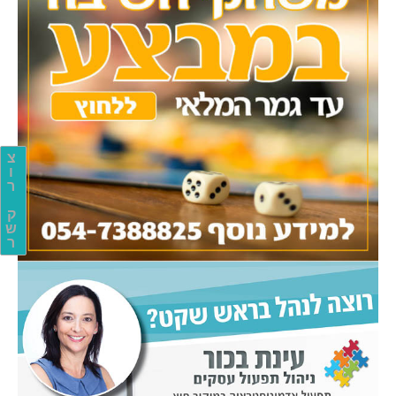
צ
ו
ר
ק
ש
ר