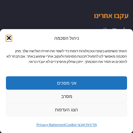
עקבו אחרינו
Instagram
YouTube
Facebook
ניהול הסכמה
האתר משתמש בקוקיז וטכנולוגיות דומות כדי לשפר את חוויית הגלישה שלך. מתן
הסכמה מאפשר לנו להפעיל תכונות מסוימות ולעקוב אחרי שימוש באתר. אם תבחר לא
להסכים או תסיר את הסכמתך, ייתכן שחלק מהפיצ’רים לא יעבדו כראוי.
אני מסכים
מסרב
הצג העדפות
גלילה
מיתוג עיצוב ובניית אתרים
מדיניות קובצי Cookie
Privacy Statement
לראש
כל הזכויות שמורות למדור לדור -
יהודית לוטואק