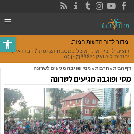
CONTACT
RSS
INSTAGRAM
TUMBLR
YOUTUBE
FACEBOOK
תפר
פתח סרגל
מדור לדור חדשות חמות:
רוצים להכיר את האוכל במטבח הצרפתי? דברו איתי
יהודית לוטואק 054-7388825.
דף הבית
»
תרבות
»
מסי ופוגבה מגיעים לשרונה
מסי ופוגבה מגיעים לשרונה