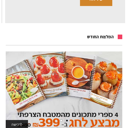
המלצות החודש
לרכישה
לאתר המשחקים