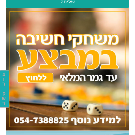
שליחה
צ
ו
ר
ק
ש
ר