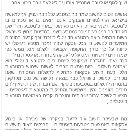
שייך לגוף או לגורם שהנפיק אותו וגם לא לאף גורם ריכוזי אחר.
אנשים נוטים לחשוב שמדובר במטבע לכל דבר ועניין, אך למעשה
בישראל הרגולטורים והבנקים אינם רואים בו או מכירים בו
כ"מטבע" רשמי בארץ. הוא גם לא מוכר בארץ כ"מטבע חוץ", שכן
לא מדובר במטבע המוכר כמטבע רשמי במדינות מחוץ לישראל.
רשות המסים רואה במטבע הדיגיטלי כ"נכס" וכך קבעה בחוזרים
המיועדים לנושא, כי בכל עסקה שבה נמכר מטבע דיגיטלי יש
לדווח על כך בתוך התקופה הקבועה ולשלם מס, ממש כפי
שמדווחים לרשויות המס על כל עסקה מסחרית או עסקת נדל"ן.
לצד זאת, ההגדרה שמקובל לייחס כיום למטבע דיגיטלי הוא
"אמצעי תשלום". כיום אנשים מרבים לעשות שימוש במטבעות
הללו בעת ביצוע עסקאות כתחליף לתשלום המסורתי שאנו
מכירים. למשל, בישראל כבר בוצעה רכישה של נכס מקרקעין
בתמורה לתשלום במטבעות ביטקוין. גם חברות שונות שאין להם
תזרים מזומנים זמין ומשקיעות ומחזיקות במטבעות דיגיטליים –
מציעות לשלם עבור שירותים ומוצרים יקרים באמצעות מטבעות
דיגיטליים.
מה שבעיקר חשוב עוד לדעת במקרה של מכירה או ביצוע
עסקאות באמצעות מטבעות דיגיטליים – הבנקים מאוד חוששים