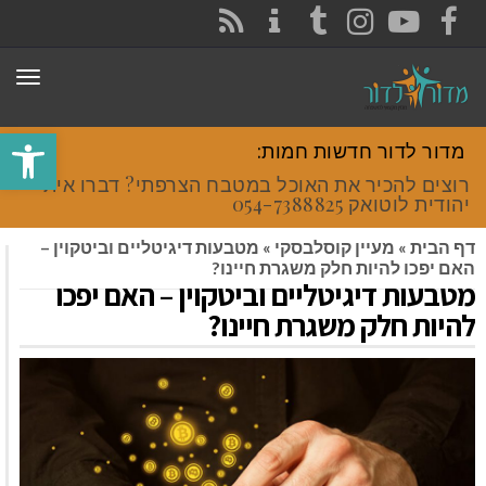
CONTACT
RSS
INSTAGRAM
TUMBLR
YOUTUBE
FACEBOOK
תפר
פתח סרגל
מדור לדור חדשות חמות:
רוצים להכיר את האוכל במטבח הצרפתי? דברו איתי
יהודית לוטואק 054-7388825.
דף הבית
»
מעיין קוסלבסקי
»
מטבעות דיגיטליים וביטקוין –
האם יפכו להיות חלק משגרת חיינו?
מטבעות דיגיטליים וביטקוין – האם יפכו
להיות חלק משגרת חיינו?