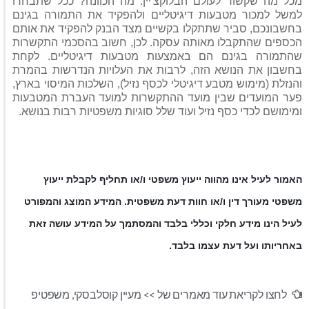
מכל מה שקשור לעולם הבלוקצ'יין. מה הכוונה? ככל שתבחרו
למשל למכור מטבעות דיגיטליים ולהפקיד את התמורה בגינם
בחשבונכם, סביר שתתקלו בקשיים מצד הבנק להפקיד את אותם
הכספים שהתקבלו מאותה עסקה. לכן, חשוב בהסכמי התקשרות
שהתמורה בגינם הם באמצעות מטבעות דיגיטליים. לקחת
בחשבון את הנושא הזה, לרבות את העלויות הנדרשות בהמרת
והנזלת (מימוש מטבע דיגיטלי לכסף נזיל), השלכות המיסוי בארץ,
פער המועדים שבין מועד ההתקשרות למועד העברת המטבעות
ומימושם לכדי כסף נזיל ועוד שלל סוגיות משפטיות רבות בנושא.
האמור לעיל אינו מהווה ייעוץ משפטי ו/או תחליף לקבלת ייעוץ
משפטי מעורך דין ו/או חוות דעת משפטית. המידע המוצג והמפורט
לעיל הינו מידע חלקי וכללי בלבד והמסתמך על המידע עושה זאת
באחריותו ועל דעת עצמו בלבד
.
לחצו לקריאת עוד מאמרים של >>
מעיין קוסלבסקי
,
משפטיפ