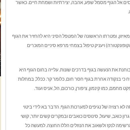
יסים אל הגוף מסמל שפע, אהבה, יצירתיות ושמחת חיים. כאשר
 מאיזון, ומטרתו הראשונה של המטפל הסיני היא להחזיר את הגוף
קופונקטורה) ויעניק טיפול בצמחי מרפא סיניים המוכרים
בוחנת את הנעשה בגוף בדרכים שונות. עלייה בחום הגוף היא
יח כי בנקודה אחרת בגוף חסר חום, כלומר קר. ככלל, במחלות
חמם, כמו קינמון, ציפורן, כורכום, הל, אניס ועוד.
א רצויה של נגיפים למערכות הגוף. הדבר בא לידי ביטוי
רון כואב, שיעול, סינוסים כואבים ובמקרים קשים יותר, קושי
מרשימה לנקז ולשאוב את הנוזלים הללו החוצה. למעשה כל