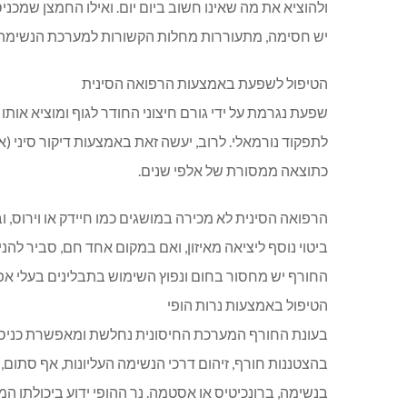
ולהוציא את מה שאינו חשוב ביום יום. ואילו החמצן שמכנ
יש חסימה, מתעוררות מחלות הקשורות למערכת הנשימה.
הטיפול לשפעת באמצעות הרפואה הסינית
שפעת נגרמת על ידי גורם חיצוני החודר לגוף ומוציא אותו
לתפקוד נורמאלי. לרוב, יעשה זאת באמצעות דיקור סיני (א
כתוצאה ממסורת של אלפי שנים.
הרפואה הסינית לא מכירה במושגים כמו חיידק או וירוס, ו
ביטוי נוסף ליציאה מאיזון, ואם במקום אחד חם, סביר להנ
החורף יש מחסור בחום ונפוץ השימוש בתבלינים בעלי אפקט מ
הטיפול באמצעות נרות הופי
בעונת החורף המערכת החיסונית נחלשת ומאפשרת כניסה ל
בהצטננות חורף, זיהום דרכי הנשימה העליונות, אף סתום, ג
בנשימה, ברונכיטיס או אסטמה. נר ההופי ידוע ביכולתו ה