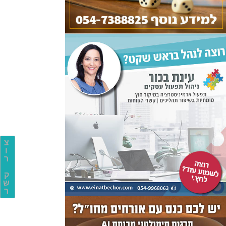
צ
ו
ר
ק
ש
ר