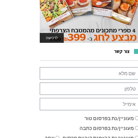
לרכישה
לאתר המשחקים
צור קשר
מעוניין/נת בפרסום טור
מעוניין/נת בפרסום כתבה
מעוניין/נת בהזמנת קוביית פרסום
אחר