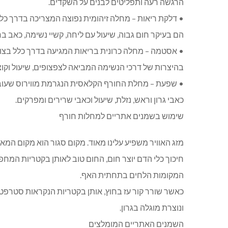
הרגשה רעה ותפליטים לבנים על השקדים.
• דלקת ריאות – מחלה זיהומית נפוצה המצריכה בדרך כלל
הם בעיקר חום גבוה, שיעול עם ליחה, קשיי נשימה, כאב בחז
• אסטמה – מחלה כרונית בריאות המגיעה בדרך כלל בצו
בהיצרות של דרכי הנשימה המביאה לצפצופים, שיעול וקוצ
• שפעת – מחלת החורף הקלאסית הנגרמת מווירוס שעו
כאבי גרון וראש, נזלת, שיעול וכאבי שרירים ומפרקים.
שימוש בשמנים אתריים למחלות חורף
מזג האוויר משפיע עלינו מאוד. מקום סגור הוא מקום המאפ
חיכוך כלי הדם יוצר חום, החום טוב לאותן בקטריות המחפ
המקומות הלחים בתחתית האף.
כאשר שורר קור עז בחוץ, אותן בקטריות הנקראות סטרפטוק
ונוצרת מוגלה בגרון.
השמנים האתריים המומלצים