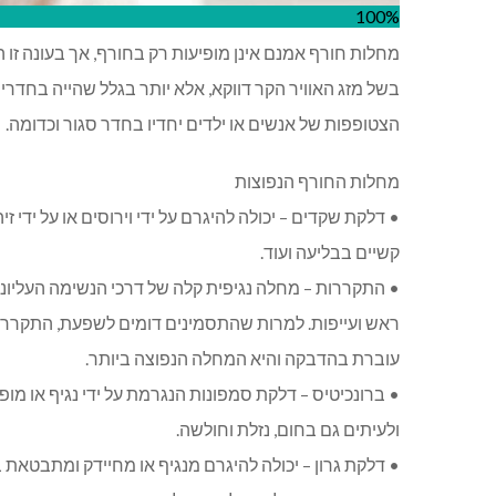
100%
מחלות חורף אמנם אינן מופיעות רק בחורף, אך בעונה זו ה
בשל מזג האוויר הקר דווקא, אלא יותר בגלל שהייה בחדרי
הצטופפות של אנשים או ילדים יחדיו בחדר סגור וכדומה.
מחלות החורף הנפוצות
• דלקת שקדים – יכולה להיגרם על ידי וירוסים או על ידי
קשיים בבליעה ועוד.
• התקררות – מחלה נגיפית קלה של דרכי הנשימה העליונו
ראש ועייפות. למרות שהתסמינים דומים לשפעת, התקררות
עוברת בהדבקה והיא המחלה הנפוצה ביותר.
• ברונכיטיס – דלקת סמפונות הנגרמת על ידי נגיף או מו
ולעיתים גם בחום, נזלת וחולשה.
• דלקת גרון – יכולה להיגרם מנגיף או מחיידק ומתבטאת בח