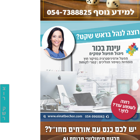
צ
ו
ר
ק
ש
ר