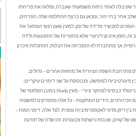
הזר שקיבלה לאחר ניתוח משמעותי שעברה
,
ומלווה את פריחתו
שלב אחר בחיי הזר
,
ומכאן גם ברצף ההחלמה שלה
.
הפרחים
,
הופכים למכשיר מדידה של זמן
,
למעין שעון רגשי המתעד את
 זה
,
הזמן אינו קו ליניארי אלא מחזוריות של התפוגגות ולידה
ופית
,
אך מתחברת לזו המנכיחה את הבלות
,
ההתכלות וזיכרון
ת
)
מתרחבת השפה הציורית אל מחוזות אחרים
–
גדולים
,
ן פיגורטיביות למופשט
,
ומבוססת על שני דימויים עיקריים
:
נוולד כבסיס למחקר ציורי
–
מעין
Study
במובן הקלאסי של
 הכירורגיים
,
הידיים המתקנות
–
כל אלה מתפרקים למשטחי
 בין דיוק מדעי לאקספרסיביות גופנית
.
לצד אלה
,
דימוי המוח
–
 של קווים
,
שכבות ורשתות צבעוניות
.
זהו שדה של תודעה