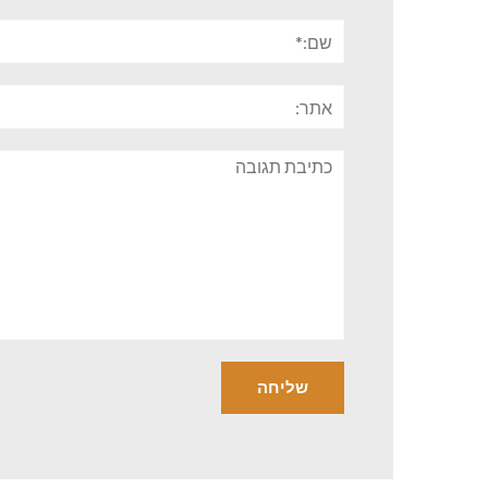
שם:*
אתר:
תגובה