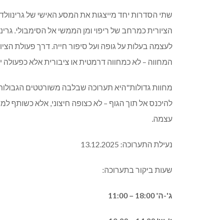
שתי הסדרות יחד מייצגות את המסע האישי של גרינוולד
הציורית כמרחב של ריפוי ומן הממשי אל הסימבולי
.
גרינ
לעצמה בעלות על גופה ועל סיפור חייה
.
דרך פעולת הציו
המחווה
–
לא כמחווה דרמטית או ציבורית אלא כפעולה י
מחוות גדולות
"
היא תערוכה שבלבה משורטטים הגבולות 
להיכנס אל תוך הגוף
–
לא כצופה חיצוני
,
אלא כשותף למס
עצמה
.
נעילת התערוכה
: 13.12.2025
שעות ביקור בתערוכה:
ג'-ה' 18:00 – 11:00