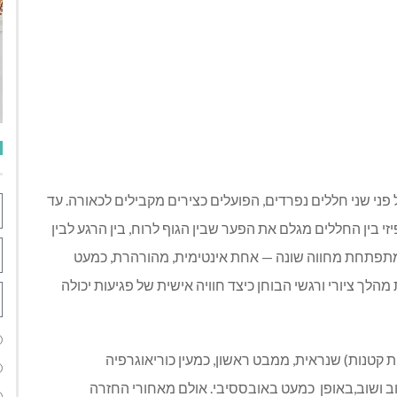
 פני שני חללים נפרדים
,
הפועלים כצירים מקבילים לכאורה
.
עד
י בין החללים מגלם את הפער שבין הגוף לרוח
,
בין הרגע לבין
תפתחת מחווה שונה
—
אחת אינטימית
,
מהורהרת
,
כמעט
מהלך ציורי ורגשי הבוחן כיצד חוויה אישית של פגיעות יכולה
ת קטנות
)
שנראית
,
ממבט ראשון
,
כמעין כוריאוגרפיה
ב ושוב
,
באופן
כמעט באובססיבי
.
אולם מאחורי החזרה