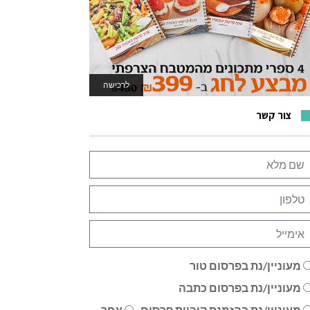
לרכישה
לאתר המשחקים
צור קשר
מעוניין/נת בפרסום טור
מעוניין/נת בפרסום כתבה
מעוניין/נת בהזמנת קוביית פרסום
אחר