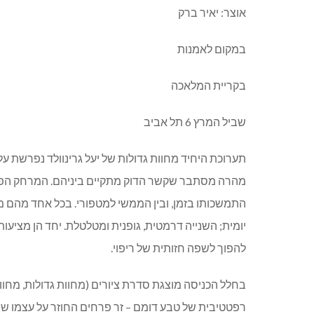
אוצר
:
יאיר ברק
במקום לאמנות
בקריית המלאכה
שביל המרץ
6
תל אביב
תערוכת היחיד מחוות גדולות של יעל גרינוולד נפרשת על
מהרה מסתבר שקשר הדוק מתקיים ביניהם
.
המרחק הפיז
התמשכותו בזמן
,
ובין הממשי למטפורי
.
בכל אחד מהם מ
יומית
;
השנייה דרמטית
,
גופנית ומטלטלת
.
יחד הן מציעות 
להפוך לשפה חזותית של ריפוי
.
בחלל הכניסה מוצגת סדרת ציורים
(
מחוות גדולות
,
מחוו
רפטטיבית של טבע דומם
–
זר פרחים החוזר על עצמו שו