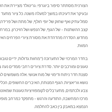
הצורנית מסתתר סיפור ביוגרפי
:
גרינוולד מציירת את 
ובעיקר את דעיכתו במשך למעלה משנה
.
כל ציור מתעד 
סמל עתיק ואף שחוק של יופי חולף
,
של מתת ושל פרידה
,
קצב ההשתנות
–
של הגוף
,
של הנפש ושל הזיכרון
.
במרחב
מחדש
.
הסדרה מהדהדת את מסורת ציורי הפרחים האיר
המוות
.
בחדר המרכזי של התערוכה
("
מחוות גדולות
,
ידיים טובו
טעונים ומורכבים יותר
.
סדרת ציורים רחבי ממדים נעה בי
סצנת חדר ניתוח ודימוי של מוח אנושי
.
אלה משמשים לגרי
נושא ווריאציות
.
הגוף המנותח
,
האיברים החשופים
,
הכלים
צבע ולכתמים
,
מתערבלים לקומפוזיציות טעונות שמאזנות
מרכז המחשבה
,
התודעה והרגש
–
מתפקד כמרחב מופשט
הנמצא במאבק בין כאב להחלמה
.