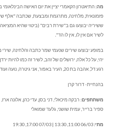
מה:
התיאטרון הקאמרי יציין את יום האישה הבינלאומי
פזמונאית, מלחינה, מתרגמת ומבצעת, שכתבה "אלף שיר
ששיריה יבוצעו גם ב"שירת רבים" (ביטוי שהיא המציאה)
לשיר אם אין לו, אין לו הד".
במופע יבוצעו שירים שנעמי שמר כתבה והלחינה, שירי מ
יהי, על כל אלה, ירושלים של זהב, לשיר זה כמו להיות ירדן
רגע דל, אהבה בת 20, העיר באפור, אני גיטרה, נועה ועוד
בהנחיית- דרור קרן
משתתפים
: רבקה מיכאלי, דני בסן, עדי כהן, אלונה ארז,
ספיר ברייר, עמית שושני, גלעד שמואלי
מתי:
06/03 11:00, 13:30 | 07/03 17:00, 19:30