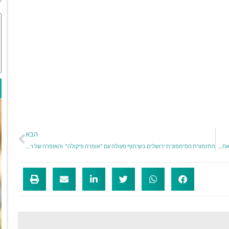
הבא
"עיניים פקוחות" – כשאבק כוכבים, בדי טקסטיל ואור ישראלי מתלכדים ליצירה אחת שלמה
התזמורת הסימפונית ירושלים בשיתוף פעולה עם "אופרה פיקולה" והאופרה של ויליאמסבורג וירג'יניה