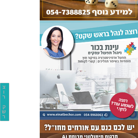
צ
ו
ר
ק
ש
ר