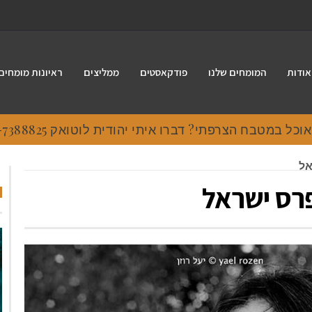
אודות
המומחים שלנו
פודקאסטים
ממליצים
ראיונות מומחים
 במטבח הצרפתי? דברו איתי יהודית לוטואק 054-7388825.
אל
פרס ישראל