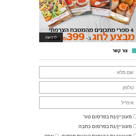
לרכישה
לאתר המשחקים
צור קשר
מעוניין/נת בפרסום טור
מעוניין/נת בפרסום כתבה
מעוניין/נת בהזמנת קוביית פרסום
אחר