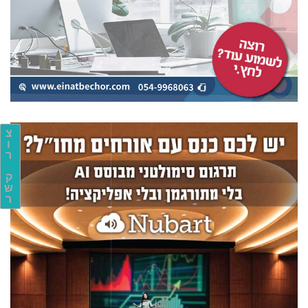
צ
ו
ר
ק
ש
ר