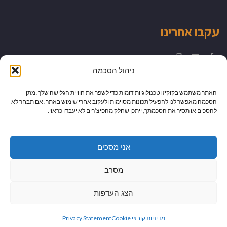
עקבו אחרינו
Instagram
YouTube
Facebook
ניהול הסכמה
האתר משתמש בקוקיז וטכנולוגיות דומות כדי לשפר את חוויית הגלישה שלך. מתן
הסכמה מאפשר לנו להפעיל תכונות מסוימות ולעקוב אחרי שימוש באתר. אם תבחר לא
להסכים או תסיר את הסכמתך, ייתכן שחלק מהפיצ’רים לא יעבדו כראוי.
אני מסכים
מסרב
הצג העדפות
גלילה
מיתוג עיצוב ובניית אתרים
מדיניות קובצי Cookie
Privacy Statement