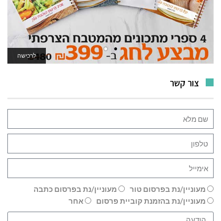
לרכישה
לאתר המשחקים
צור קשר
מעוניין/נת בפרסום טור
מעוניין/נת בפרסום כתבה
מעוניין/נת בהזמנת קוביית פרסום
אחר