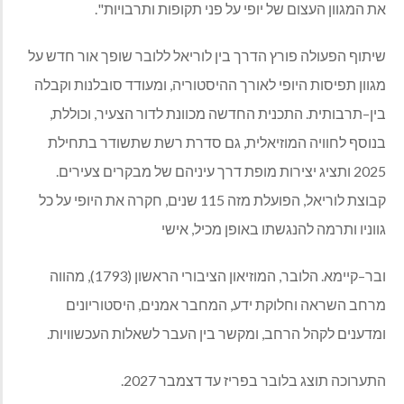
את המגוון העצום של יופי על פני תקופות ותרבויות
".
שיתוף הפעולה פורץ הדרך בין לוריאל ללובר שופך אור חדש על
מגוון תפיסות היופי לאורך ההיסטוריה
,
ומעודד סובלנות וקבלה
בין
–
תרבותית
.
התכנית החדשה מכוונת לדור הצעיר
,
וכוללת
,
בנוסף לחוויה המוזיאלית
,
גם סדרת רשת שתשודר בתחילת
2025
ותציג יצירות מופת דרך עיניהם של מבקרים צעירים
.
קבוצת לוריאל
,
הפועלת מזה
115
שנים
,
חקרה את היופי על כל
גווניו ותרמה להנגשתו באופן מכיל
,
אישי
ובר
–
קיימא
.
הלובר
,
המוזיאון הציבורי הראשון
(1793),
מהווה
מרחב השראה וחלוקת ידע
,
המחבר אמנים
,
היסטוריונים
ומדענים לקהל הרחב
,
ומקשר בין העבר לשאלות העכשוויות
.
התערוכה תוצג בלובר בפריז עד דצמבר
2027.