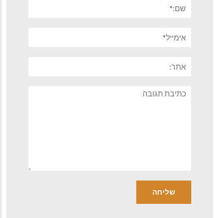
שם:*
אימייל*
אתר:
תגובה