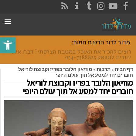
CONTACT
RSS
INSTAGRAM
TUMBLR
YOUTUBE
FACEBOOK
תפר
פתח סרגל
מדור לדור חדשות חמות:
רוצים להכיר את האוכל במטבח הצרפתי? דברו איתי
יהודית לוטואק 054-7388825.
דף הבית
»
תרבות
»
מוזיאון הלובר בפריז וקבוצת לוריאל
חוברים יחד למסע אל תוך עולם היופי
מוזיאון הלובר בפריז וקבוצת לוריאל
חוברים יחד למסע אל תוך עולם היופי