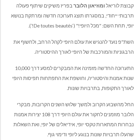
קבוצת לוריאל
ומוזיאון
הלובר
בפריז משיקים שיתוף פעולה
תרבותי ייחודי
,
במסגרתו תוצג תערוכה חדשה ומרתקת בנושא
יופי
,
תחת השם
: "
מכל היופי
!" (‘De toutes beautés!’).
השת
"
פ נועד להנגיש את עולם היופי לקהל הרחב
,
ולחשוף את
הרבגוניות והמורכבות של היופי לאורך ההיסטוריה
.
התערוכה החדשה מזמינה את המבקרים למסע דרך
10,000
שנות אמנות והיסטוריה
,
וחושפת את התפתחות תפיסות היופי
לאורך התקופות
,
בתרבויות שונות
.
החל מהשבוע הקרוב ולמשך שלוש השנים הקרובות
,
מבקרי
הלובר מוזמנים לחקור את עולם היופי דרך
108
יצירות אמנות
נבחרות המתארות טקסי יופי
,
אידיאלים של יופי
,
ואת השאלות
שהעלו תרבויות שונות בנוגע ליופי ודימוי גוף
.