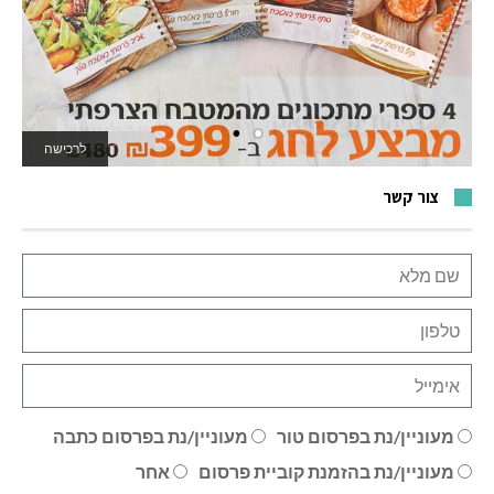
לרכישה
לאתר המשחקים
צור קשר
מעוניין/נת בפרסום טור
מעוניין/נת בפרסום כתבה
מעוניין/נת בהזמנת קוביית פרסום
אחר