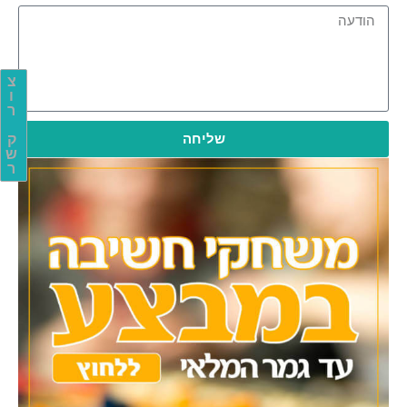
צ
ו
ר
שליחה
ק
ש
ר