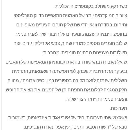
כשהרקע משתלב בקומפוזיציה הכללית.
ציוריה המוקדמים יותר של האמנית התאפיינו בדיוק נטורליסטי
ותיחום. בסדרה זו אין הדגשה של ק תוחם. הציורים מאופיינים
בחופש, דינמיות ועוצמה, ומעידים על חיבור ישיר לאני הפנימי.
שילוב חומרים נוספים כמו דיו שחור, צבעי אקריליק וגירים יוצר
תשלובות מעניינות מבחינה חומרית ומחברית.
שיאל מעבירה ברגישות רבה את תכונותיהן המאפיינות של הזאבים
ובעיקר את החיוביות שבהן. לפי תפישתה השאמאנית, התדמית
השלילית שנתנה לזאב מקורה בספורים כמו "כפה אדומה", מהווה
חלק ממגמה לבלום את התפתחותן של הנשים, את מציאת החופש
והאני הפנימי החייתי והיצרי שלהן.
תערוכות:
2008/9 שתי תערוכות יחיד של איורי אגדות אינדיאניות, בשמורות
טבע של "רשות הטבע והגנים", עין אפק ומערת הנטיפים.