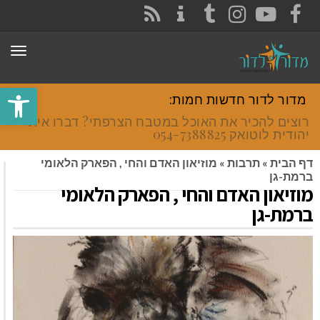
CONTACT
RSS
INSTAGRAM
TUMBLR
YOUTUBE
FACEBOOK
תפר
פתח סרגל
מדור לדור חדשות חמות:
רוצים להכיר את האוכל במטבח הצרפתי? דברו איתי
יהודית לוטואק 054-7388825.
דף הבית
»
תרבות
»
מוזיאון האדם והחי , הפארק הלאומי
ברמת-גן
מוזיאון האדם והחי , הפארק הלאומי
ברמת-גן