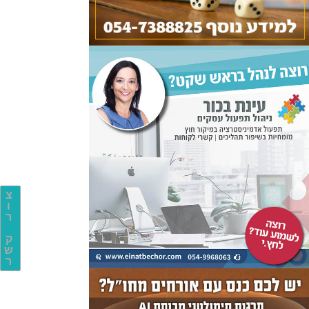
צ
ו
ר
ק
ש
ר