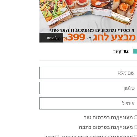
לרכישה
לאתר המשחקים
צור קשר
מעוניין/נת בפרסום טור
מעוניין/נת בפרסום כתבה
מעוניין/נת בהזמנת קוביית פרסום
אחר