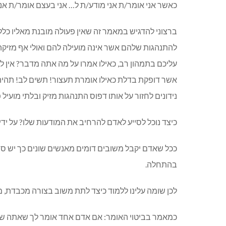
כאשר אני אומר/ת אני מודע/ת ל… אני בעצם אומר/ת אני
ברצוני להדגיש במאמר זה שאין פעולה מובנת מאליו כלל
להתנהגות שלהם אשר אינה מועילה להם ואולי אף מזיק
עליכם בתמהון רב, כאילו אמרו על מה אתה מדבר? אין ל
אשר דופקת בדלת כאילו אומרת תעצור! תשים לב! תהיה 
נידונים לחזור על אותו דפוס התנהגות מזיק ובלתי מועיל
כיצד נוכל לסייע לאדם להרחיב את המודעות שלו? על ידי
ככל שאדם יקבל משובים דומים מאנשים שונים כך יש סיכ
בהתחלה.
לכן שומה עלינו ללמוד כיצד לתת משוב בצורה מכבדת, מ
כמאמר בביטוי האומר: אם אדם אחד אומר לך שאתה שיכור