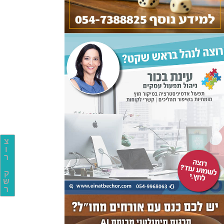
צ
ו
ר
ק
ש
ר