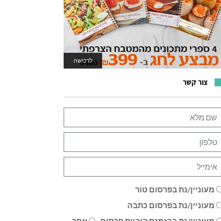
לרכישה
לאתר המשחקים
צור קשר
מעוניין/נת בפרסום טור
מעוניין/נת בפרסום כתבה
מעוניין/נת בהזמנת קוביית פרסום
אחר