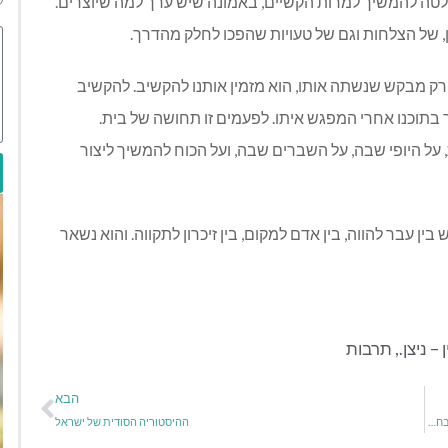
לטה להמשיך למרות הקשיים, באמונה שיש ערך למה שיוצרים.
, של הצלחות וגם של טעויות שהפכו לחלק מהדרך.
א רק מבקש שנשתה אותו, הוא מזמין אותנו להקשיב. להקשיב
בתוכנו אחרי המפגש איתו. לפעמים זו תחושה של בית.
ל היופי שבה, על השברים שבה, ועל הכוח להמשיך ליצור
בין עבר להווה, בין אדם למקום, בין זיכרון לתקווה. והוא נשאר
– ניצן.
,
תרבות
הבא
רשות הטבע והגנים: תיעוד ראשון של הפריחה הנדירה: הדונגית הקטנה פורחת בחרמון
ההיסטוריה הסודית של ישראל