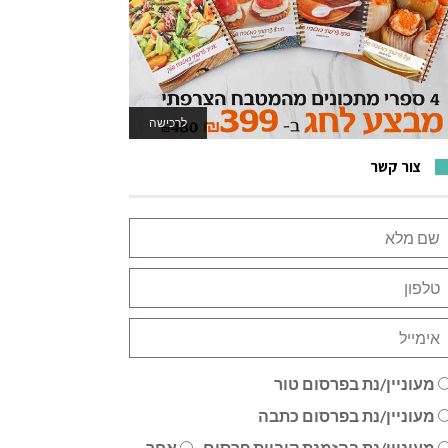
לרכישה
לאתר המשחקים
צור קשר
מעוניין/נת בפרסום טור
מעוניין/נת בפרסום כתבה
מעוניין/נת בהזמנת קוביית פרסום
אחר