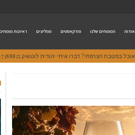
אודות
המומחים שלנו
פודקאסטים
ממליצים
ראיונות מומחים
 במטבח הצרפתי? דברו איתי יהודית לוטואק 054-7388825.