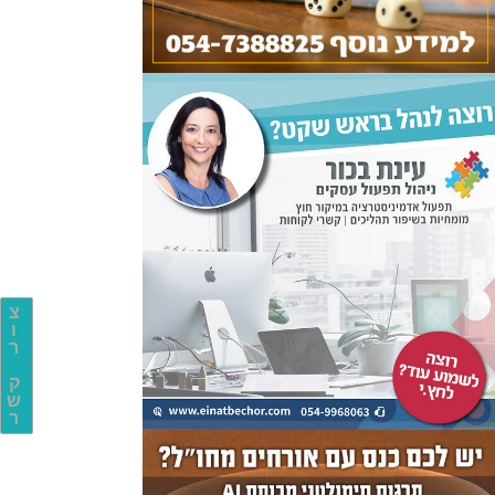
צ
ו
ר
ק
ש
ר