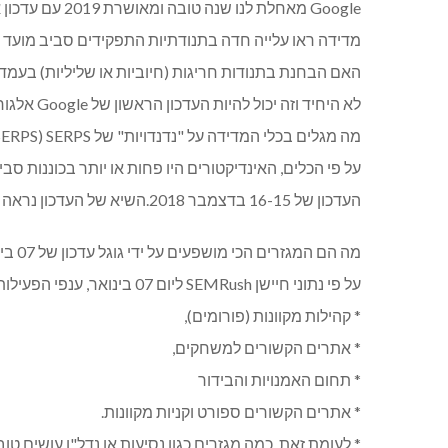
מדידה ראו עלייה חדה בתנודתיות התפקידים סביב מועד זה
לא היחיד וזה יכול להיות העדכון הראשון של Google אלגוריתמי של 2019.
מה מגלים בכלי המדידה על "נדנדויות" של SERPS (SERPS = דפי תוצאות הראשונות של מנוע חיפוש Google)?
העדכון של 16-15 בדצמבר 2018.השיא של העדכון נראה נצפו בן 5 – 10 לינואר 2019 לפי המדינות שונות.
מה הם המגזרים הכי מושפעים על ידי גוגל עדכון של 07 בינואר?
על פי נתוני חיישן SEMRush ליום 07 בינואר, ענפי הפעילות המושפעים ביותר מהעדכון הראשון של 2019 יהיו:
* קהילות מקוונות (פורומים),
* אתרים הקשורים למשחקים,
* תחום האמנויות והבידור
* אתרים הקשורים ספורט וקניות מקוונות.
* לעומת זאת, כמה מגזרים כגון נסיעות או נדל"ן עושים טו