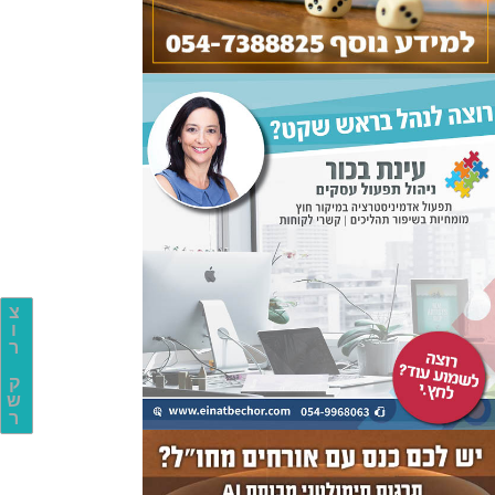
צ
ו
ר
ק
ש
ר