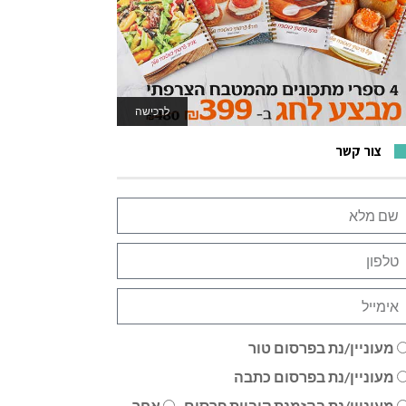
לרכישה
לאתר המשחקים
צור קשר
מעוניין/נת בפרסום טור
מעוניין/נת בפרסום כתבה
מעוניין/נת בהזמנת קוביית פרסום
אחר