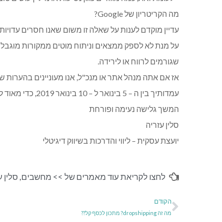
מה הקריטריון של Google?
עדיין מוקדם לענות על שאלה זו משום שאנו חסרים עדויות ו
על מנת לא לספק ממצאים וניתוח מוטים ממקורות מוגבלים,
שגורמים לרווח או לירידה.
אז אם אתה מנהל אתר או מנכ"ל, אנו מעוניינים בהערות של
עמדותיך בין ה – 5 בינואר ל – 10 בינואר 2019, כדי מאוד לעקוב אחרי העדכונים של גוגל.
המשך גלישה נעימה ופורחת
סלין עזריה
יועצת עסקית – ליווי והדרכות בשיווק דיגיטלי
לחצו לקריאת עוד מאמרים של >>
מחשבים
,
סלין ע
הקודם
מה זה dropshipping? מתכון לכסף קל??