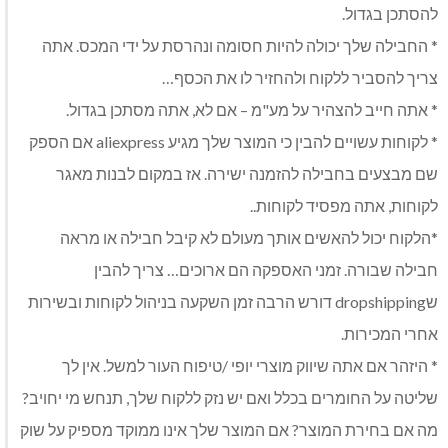
להסתכן בגדול.
* החבילה שלך יכולה להיות חסומה ונהרסת על ידי המכס. אתה
צריך להסביר ללקוח ולהחזיר לו את הכסף…
* אתה חייב להצהיר על מע"מ – אם לא, אתה מסתכן בגדול.
* לקוחות עשויים להבין כי המוצר שלך מגיע aliexpress אם הספק
שם מבצעים בחבילה להזמנה ישירה. אז במקום לבנות מאגר
לקוחות, אתה מפסיד לקוחות..
*הלקוח יכול להאשים אותך מעולם לא קיבל חבילה או מראה
חבילה שבורה. זמני האספקה ​​הם ארוכים… צריך להבין
שdropshipping דורש הרבה זמן השקעה בניהול לקוחות ובשירות
אחרי המכירות.
* היזהר אם אתה שיווק מוצרי יופי /טיפוח העור למשל. אין לך
שליטה על החומרים בכלל ואם יש נזק ללקוח שלך, תנחש מי יחויב?
מה אם בחירת המוצר? אם המוצר שלך אינו ממוקד מספיק על שוק