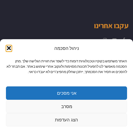
עקבו אחרינו
Instagram
YouTube
Facebook
ניהול הסכמה
האתר משתמש בקוקיז וטכנולוגיות דומות כדי לשפר את חוויית הגלישה שלך. מתן
הסכמה מאפשר לנו להפעיל תכונות מסוימות ולעקוב אחרי שימוש באתר. אם תבחר לא
להסכים או תסיר את הסכמתך, ייתכן שחלק מהפיצ’רים לא יעבדו כראוי.
אני מסכים
מסרב
הצג העדפות
גלילה
מיתוג עיצוב ובניית אתרים