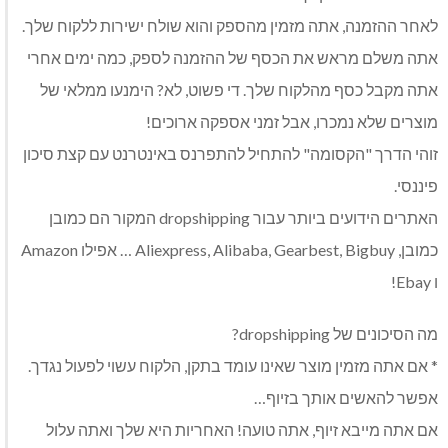
לאחר ההזמנה, אתה מזמין מהספק והוא שולח ישירות ללקוח שלך.
אתה משלם מראש את הכסף של ההזמנה לספק, כמה ימים אחרי
אתה מקבל כסף מהלקוח שלך. די פשוט, לא? הימנעו ממלאי של
מוצרים שלא נמכרו, אבל זמני אספקה ​​ארוכים!
זוהי הדרך "הקסומה" להתחיל להתפרנס באינטרנט עם קצת סיכון
פיננסי.
האתרים הידועים ביותר עבור dropshipping המקור הם כמובן
כמובן, Aliexpress, Alibaba, Gearbest, Bigbuy … אפילו Amazon
ו Ebay!
מה הסיכונים של dropshipping?
* אם אתה מזמין מוצר שאינו עומד בתקן, הלקוח עשוי לפעול נגדך.
אפשר להאשים אותך בזיוף…
אם אתה מייבא זיוף, אתה טועה! האחריות היא שלך ואתה עלול