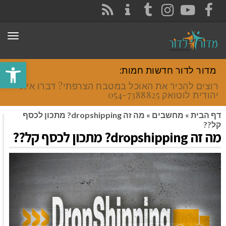
CONTACT
RSS
INSTAGRAM
TUMBLR
YOUTUBE
FACEBOOK
תפר
פתח סרגל
מדור לדור חדשות חמות:
רוצים להכיר את האוכל במטבח הצרפתי? דברו איתי
יהודית לוטואק 054-7388825.
דף הבית
»
מחשבים
»
מה זה dropshipping? מתכון לכסף
קל??
מה זה dropshipping? מתכון לכסף קל??