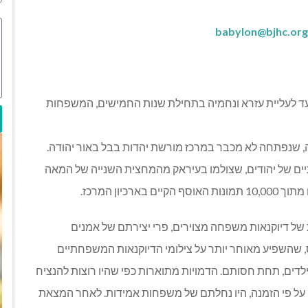
babylon@bjhc.org.
היום נהנים לעשות סלפי, הרי שמסוף המאה ה- 19 ועד לעליית עזרא ונחמיה בתחילת שנות החמישים, המשפחות
 שנפתחה לא מכבר במרכז מורשת יהדות בבל באור יהודה.
ים של יהודים, שצולמו בעיראק מהמחצית השנייה של המאה
של דיוקנאות משפחה מצוירים, פרי יצירתם של אמנים
מעין אב טיפוס, שהשפיע מאוחר יותר על צילומי הדיוקנאות המשפחתיים
דים, תחת חסותם. הדמויות מתוארות כפי שהיו רוצות להנציח
רו על פי הזמנה, היו נחלתם של משפחות אמידות. לאחר המצאת