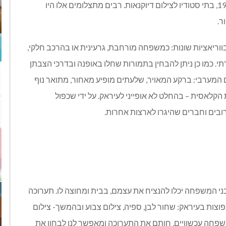
המצלמה, נפתחו, החל מהמחצית השנייה של המאה ה- 19, בתי סטודיו לצילום דיוקנאות. רבים מתצלומים אלו היו
ר.
ריאציות שונות: כמשפחה מורחבת, גרעינית או בהרכב חלקי,
 כמו כן ניתן להבחין בתמורות שחלו באופנה ובדרכי הצבתן
 המערבי: ברקע המאויר, שלעתים מופיע מאחור, מתואר נוף
הקלאסית – בהחלט לא אופייני לעיראק. על ידי שכפול
בים וחברים שהיגרו לארצות אחרות.
תר נגיש: בני המשפחה יכלו להנציח את עצמם, בבית ומחוצה לו. תערוכה
פוצות בעיראק: שחור לבן, ספיה, צילום צבוע ובהמשך- צילום
משפחה עכשוויים, חותם את התערוכה ומאפשר לנו לבחון את