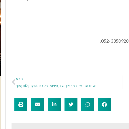
הבא
תערוכה חדשה במוזיאון העיר, חיפה: מייק ברנט// עַד כְּלוֹת הַגּוּף