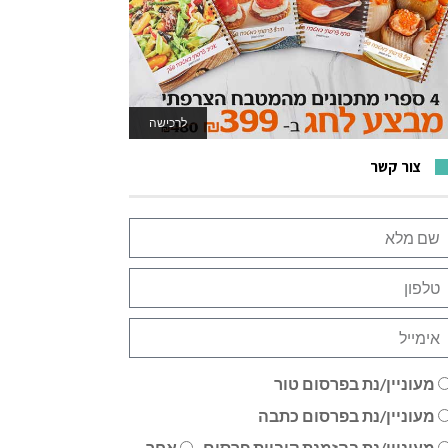
לרכישה
לאתר המשחקים
צור קשר
מעוניין/נת בפרסום טור
מעוניין/נת בפרסום כתבה
מעוניין/נת בהזמנת קוביית פרסום
אחר