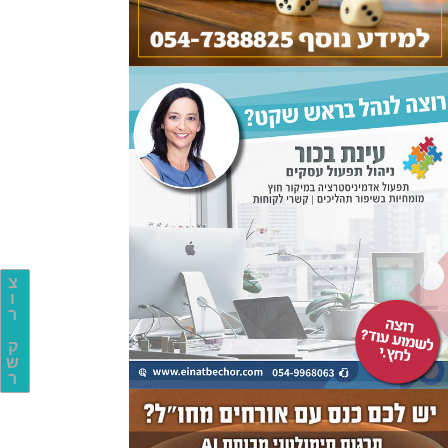
צ
ו
ר
ק
ש
ר