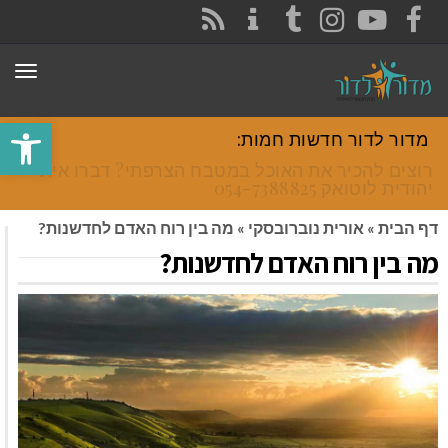
CONTACT
RSS
INSTAGRAM
TUMBLR
YOUTUBE
FACEBOOK
תפר
פתח סרגל
מדור לדור חדשות חמות:
רוצים להכיר את האוכל במטבח הצרפתי? דברו איתי
יהודית לוטואק 054-7388825.
דף הבית
»
אורית נוברובסקי
»
מה בין רוח האדם לחדשנות?
מה בין רוח האדם לחדשנות?