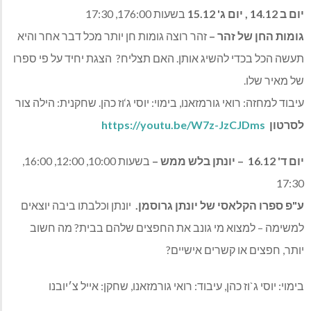
יום ב 14.12
, יום ג' 15.12
בשעות 176:00, 17:30
גומות החן של זהר
–
זהר רוצה גומות חן יותר מכל דבר אחר והיא
תעשה הכל בכדי להשיג אותן. האם תצליח? הצגת יחיד על פי ספרו
של מאיר שלו.
עיבוד למחזה: רואי גורמזאנו, בימוי: יוסי ג‘וז כהן. שחקנית: הילה צור
לסרטון
https://youtu.be/W7z-JzCJDms
יום ד' 16.12 – יונתן בלש ממש –
בשעות 10:00, 12:00, 16:00,
17:30
ע"פ ספרו הקלאסי של יונתן גרוסמן.
יונתן וכלבתו ביבה יוצאים
למשימה – למצוא מי גונב את החפצים שלהם בבית? מה חשוב
יותר, חפצים או קשרים אישיים?
בימוי: יוסי ג`וז כהן, עיבוד: רואי גורמזאנו, שחקן: אייל צ׳יובנו