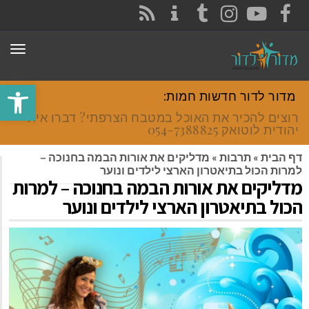
CONTACT
RSS
INSTAGRAM
TUMBLR
YOUTUBE
FACEBOOK
תפר
פתח סרגל
מדור לדור חדשות חמות:
רוצים להכיר את האוכל במטבח הצרפתי? דברו איתי
יהודית לוטואק 054-7388825.
דף הבית
»
תרבות
»
מדליקים את אורות הבמה בחנוכה –
למרות הכול בתיאטרון הארצי לילדים ונוער
מדליקים את אורות הבמה בחנוכה – למרות
הכול בתיאטרון הארצי לילדים ונוער