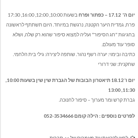
יום ה' 17.12 – כפתור ופרח
בשעות 10:00, 12:00, 16:00, 17:30
פרח, גמדית היער הקטנה, נרגשת במיוחד. היום תשתתף לראשונה
בחגיגות "חג הסיפור" ועליה למצוא סיפור שהוא רק שלה, ושלא
סופר עוד מעולם.
כתיבה ובימוי: יערה רשף נהור. שותפה ליצירה: גילי בית הלחמי.
שחקנית: שני דרורי
יום ו' 18.12 תיאטרון הבובות של הגברת שין שין בשעות 10:00,
11:30, 13:00
גברת קרש ומר מערוך – סיפור לחנוכה.
לפרטים נוספים : הילה קומם 052-3534666
לחצו לקריאת עוד מאמרים של >>
תרבות