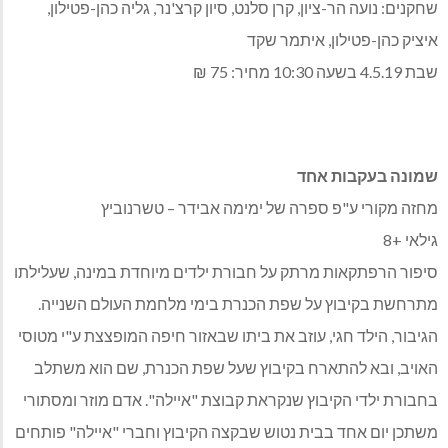
שחקנים: נועה הר-ציון, קרן סלנט, סיון קרצ'נר, גליה כהן-פטילון,
איציק כהן-פטילון, איתמר שקד
שבת 4.5.19 בשעה 10:30 מחיר: 75 ₪
שמונה בעקבות אחד
מחזה מקורי ע"פ ספרה של ימימה אבידר – טשרנוביץ
גילאי +8
סיפור הרפתקאות מרתק על חבורת ילדים מיוחדת במינה, שעלילתו
מתרחשת בקיבוץ על שפת הכנרת בימי מלחמת העולם השנייה.
הגיבור, הילד חגי, עוזב את ביתו שבאזור חיפה המופצצת ע"י מטוסי
האויב, ובא להתארח בקיבוץ שעל שפת הכנרת, שם הוא משתלב
בחבורת ילדי הקיבוץ שנקראת קבוצת "איילה". אדם מוזר ומסתורי
משתכן יום אחד בבית נטוש שבקצה הקיבוץ וחברי "איילה" פותחים