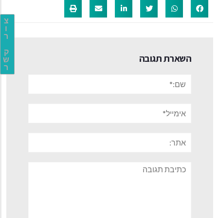
צ
ו
ר
ק
השארת תגובה
ש
ר
שם:*
אימייל*
אתר:
תגובה