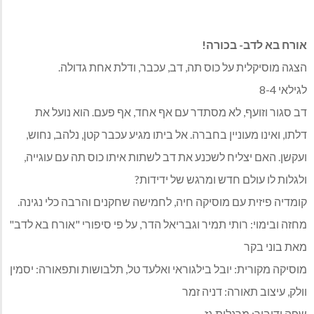
אורח בא לדב- בכורה!
הצגה מוסיקלית על כוס תה, דב, עכבר, ודלת אחת גדולה.
לגילאי 8-4
דב סגור וזועף, לא מסתדר עם אף אחד, אף פעם. הוא נועל את
דלתו, ואינו מעוניין בחברה. אל ביתו מגיע עכבר קטן, נלהב, נחוש,
ועקשן. האם יצליח לשכנע את דב לשתות איתו כוס תה עם עוגייה,
ולגלות לו עולם חדש ומרגש של ידידות?
קומדיה פיזית עם מוסיקה חיה, לחמישה שחקנים והרבה כלי נגינה.
מחזה ובימוי: רותי תמיר וגבריאל הדר, על פי סיפורי "אורח בא לדב"
מאת בוני בקר
מוסיקה מקורית: יובל בילגוראי ואלעד טל, תלבושות ותפאורה: יסמין
וולק, עיצוב תאורה: דניה זמר
שפה ודיבור: מרגלית גז