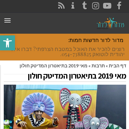
CONTACT
RSS
INSTAGRAM
TUMBLR
YOUTUBE
FACEBOOK
תפר
פתח סרגל
מדור לדור חדשות חמות:
רוצים להכיר את האוכל במטבח הצרפתי? דברו איתי
יהודית לוטואק 054-7388825.
דף הבית
»
תרבות
»
מאי 2019 בתיאטרון המדיטק חולון
מאי 2019 בתיאטרון המדיטק חולון