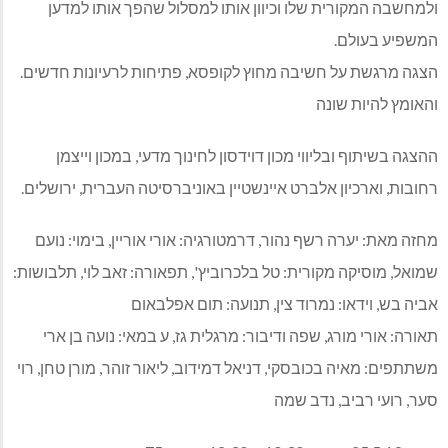
ולמחשבה המקורית שלו וכיוון אותו למסלול שהפך אותו למדען
המשפיע בעולם.
הצגה מרגשת על חשיבה מחוץ לקופסא, פתיחות לרעיונות חדשים.
והאומץ להיות שונה
ההצגה בשיתוף ובליווי מכון דוידסון לחינוך מדעי, במכון וייצמן
רחובות, וארכיון אלברט איינשטיין באוניברסיטה העברית, ירושלים.
מחזה מאת: יערה רשף נהור, דרמטורגיה: אורי אוריין, בימוי: נועם
שמואל, מוסיקה מקורית: טל בלכרוביץ', תפאורה: זאב לוי, תלבושות:
אביה בש, וידאו: נמרוד צין, תנועה: תום אפלבאום
תאורה: אורי מורג, שפה ודיבור: מרגלית גז, ע במאי: נועה בן ארי
משתתפים: מאיה בכובסקי, דניאל דמידוב, ליאור זוהר, מורן טחן, רוי
סער, רועי רביב, נדב שמה