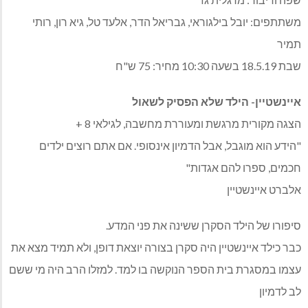
משתתפים: יובל בילגוראי, גבריאל הדר, אלעד טל, גיא רון, רותי
תמיר
שבת 18.5.19 בשעה 10:30 מחיר: 75 ש"ח
איינשטיין- הילד שלא הפסיק לשאול
הצגה מקורית מרגשת ומעוררת מחשבה, לגילאי 8 +
"הידע הוא מוגבל, אבל הדמיון אינסופי. אם אתם רוצים ילדים
חכמים, ספרו להם אגדות"
אלברט איינשטיין
סיפורו של הילד הסקרן ששינה את פני המדע.
כבר כילד איינשטיין היה סקרן בצורה יוצאת דופן, ולא תמיד מצא את
עצמו במסגרת בית הספר הנוקשה בו למד. למזלו הרב היה מי ששם
לב לדמיון