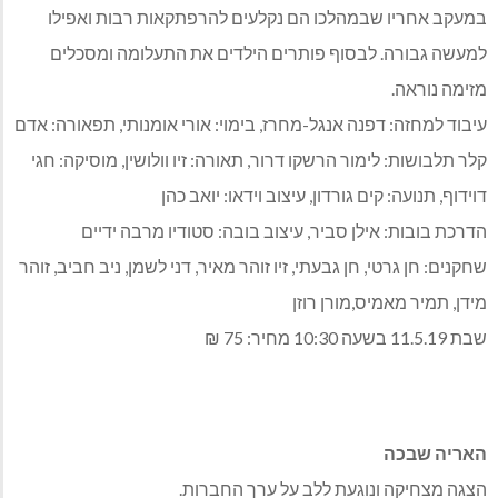
במעקב אחריו שבמהלכו הם נקלעים להרפתקאות רבות ואפילו
למעשה גבורה. לבסוף פותרים הילדים את התעלומה ומסכלים
מזימה נוראה.
עיבוד למחזה: דפנה אנגל-מחרז, בימוי: אורי אומנותי, תפאורה: אדם
קלר תלבושות: לימור הרשקו דרור, תאורה: זיו וולושין, מוסיקה: חגי
דוידוף, תנועה: קים גורדון, עיצוב וידאו: יואב כהן
הדרכת בובות: אילן סביר, עיצוב בובה: סטודיו מרבה ידיים
שחקנים: חן גרטי, חן גבעתי, זיו זוהר מאיר, דני לשמן, ניב חביב, זוהר
מידן, תמיר מאמיס,מורן רוזן
שבת 11.5.19 בשעה 10:30 מחיר: 75 ₪
האריה שבכה
הצגה מצחיקה ונוגעת ללב על ערך החברות.