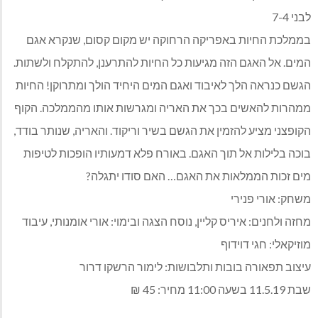
לבני 7-4
בממלכת החיות באפריקה הרחוקה יש מקום קסום, שנקרא אגם
המים. אל האגם הזה מגיעות כל החיות להתרענן, להתקלח ולשתות.
הגשם כנראה הלך לאיבוד ואגם המים היחיד הולך ומתרוקן! החיות
ממהרות להאשים בכך את האריה ומגרשות אותו מהממלכה. הקוף
הקופצני מציע להזמין את הגשם בשיר וריקוד. והאריה, שנותר בודד,
בוכה בלילות אל תוך האגם. באורח פלא דמעותיו הופכות לטיפות
מים זכות הממלאות את האגם… האם סודו יתגלה?
משחק: אורי פנירי
מחזה ולחנים: איריס קליין, נוסח הצגה ובימוי: אורי אומנותי, עיבוד
מוזיקאלי: חגי דוידוף
עיצוב תפאורה בובות ותלבושות: לימור הרשקו דרור
שבת 11.5.19 בשעה 11:00 מחיר: 45 ₪