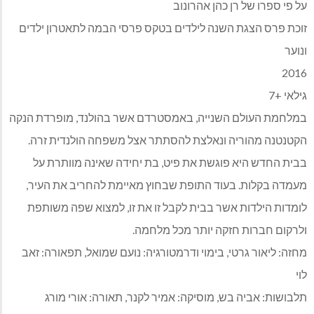
על פי ספרו של רן כהן אהרונוב
זוכת פרס הצגת השנה לילדים בטקס פרסי הבמה לתאטרון ילדים
ונוער
2016
גילאי +7
במלחמת העולם השנייה, באמסטרדם אשר בהולנד, מופרדת הנקה
הקטנטנה מהוריה ונאלצת להסתתר אצל משפחה הולנדית זרה.
בבית החדש היא פוגשת את פיט, בת יחידה שאינה מוותרת על
מעמדה בקלות. בעוד התופת שבחוץ מאיימת להחריב את העיר,
לומדות הילדות אשר בבית לקבל זו את זו, למצוא שפה משותפת
ולרקום חברות חזקה יותר מכל מלחמה.
מחזה: ליאור גרטי, בימוי ודרמטורגיה: נועם שמואל, תפאורה: זאב
לוי
תלבושות: אביה בש, מוסיקה: אמיר לקנר, תאורה: אורי מורג