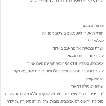
שבת 25.5.19 בשעה 10:30 ו- 12:30 מחיר: 75 ₪
פרפרים בבטן
חווית תיאטרון לקטנטנים בשילוב אמנויות
לגילאי 5-2
יוצרת ובמאית: אלינור אגם בן-דוד
עיצוב: סטודיו PRAKTIK
אנימציה: סטודיו PRAKTIK בשיתוף עם נועם אמיר
עיצוב בובות: רותם כהן, עיצוב תלבושת: אירית אגם , מוסיקה:
אריאל קשת
שחקנית: טולה דמארי
"פרפרים בבטן" היא הצגת יחיד מלאת קסם וללא מילים המשלבת
מוסיקה, וידאו-ארט, אנימציה, בובות וצלליות. זהו סיפורה של ילדה