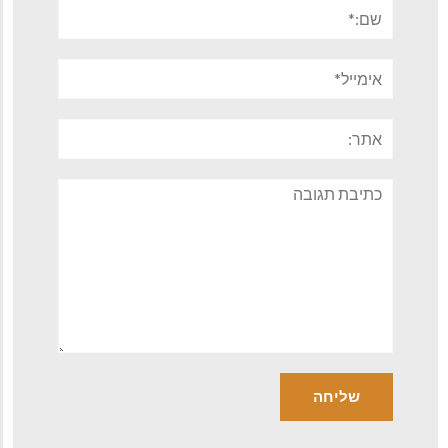
שם:*
אימייל*
אתר:
תגובה