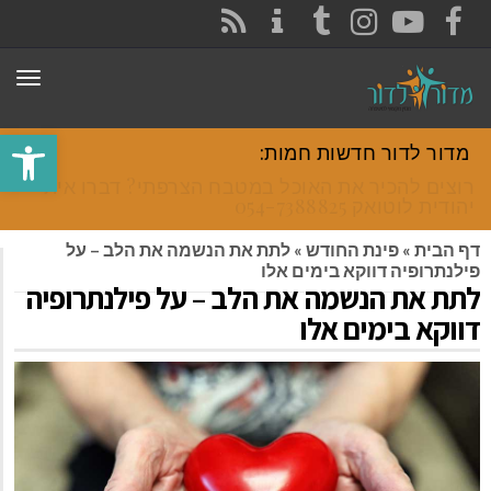
CONTACT
RSS
INSTAGRAM
TUMBLR
YOUTUBE
FACEBOOK
תפר
פתח סרגל
מדור לדור חדשות חמות:
רוצים להכיר את האוכל במטבח הצרפתי? דברו איתי
יהודית לוטואק 054-7388825.
דף הבית
»
פינת החודש
»
לתת את הנשמה את הלב – על
פילנתרופיה דווקא בימים אלו
לתת את הנשמה את הלב – על פילנתרופיה
דווקא בימים אלו