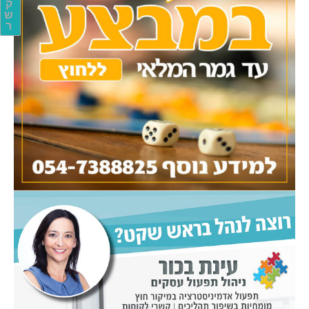
ק
ש
ר