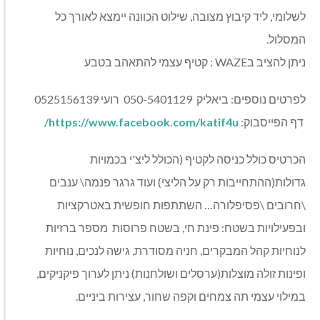
לשלומי, ליד קיבוץ מצובה, שילוט הכוונה יימצא לאורך כל
המסלול.
ניתן להציב בWAZE : קטיף עצמי להתאהב בטבע
לפרטים נוספים: ביאליק 050-5401129 רועי 0525156139
דף הפייסבוק:
https://www.facebook.com/katif4u
/
הכרטיס כולל כניסה לקטיף (הכולל ליצ'י בכמויות
גדולות(ההתחייבות רק על הליצי) ועוד גרגר פנמה\ ענבים
\חרובים \פסיפלורה… השתתפות חופשית באטרקציות
ובפעילויות בשטח: פינת חי, בשטח פרוסות מספר ברזיות
לנוחיות קהל המבקרים, חניה מסודרת, גישה לנכים, נוחיות
ופינות זולה מוצלות(ערסלים ושולחנות) ניתן לערוך פיקניקים,
במילוי עצמי תה צמחים וקפה שחור, עצירות ביניים.