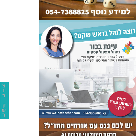
צ
ו
ר
ק
ש
ר