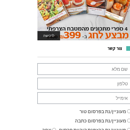
לרכישה
לאתר המשחקים
צור קשר
מעוניין/נת בפרסום טור
מעוניין/נת בפרסום כתבה
מעוניין/נת בהזמנת קוביית פרסום
אחר