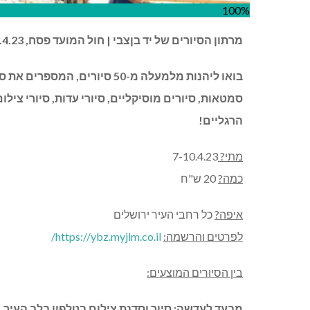
100%
מרתון הסיורים של יד בןצבי | חול המועד פסח, 7-10.4.23 | בכל רחבי העיר ירושלים!
בואו ליהנות מלמעלה מ-50 סיור
סמטאות, סיורים מוסיקליים, סיורי עדות, סיורי צילו
הרגליים!
מתי?
7-10.4.23
כמה?
20 ש"ח
איפה?
כל רחבי העיר ירושלים
לפרטים והרשמה:
https://ybz.myjlm.co.il/
בין הסיורים המוצעים:
מבעד לעדשה: סיור וסדנת צילום בטלפון בלב העיר