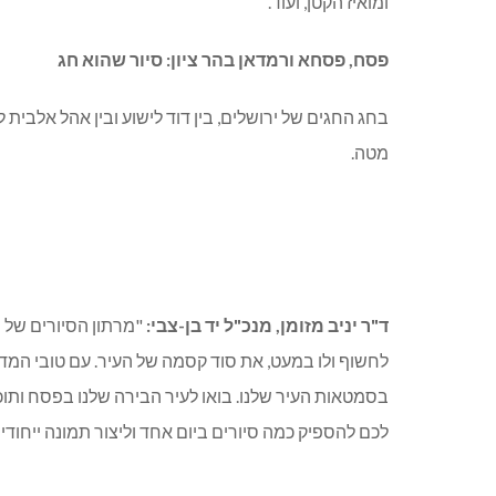
ומואיז הקטן, ועוד.
פסח, פסחא ורמדאן בהר ציון: סיור שהוא חג
בחג החגים של ירושלים, בין דוד לישוע ובין אהל אלבי
מטה.
ד"ר יניב מזומן, מנכ"ל יד בן-צבי:
"מרתון הסיורים של י
לחשוף ולו במעט, את סוד קסמה של העיר. עם טובי המדר
בסמטאות העיר שלנו. בואו לעיר הבירה שלנו בפסח ותוכ
לכם להספיק כמה סיורים ביום אחד וליצור תמונה ייחודי