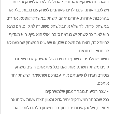
בהגדרתו משחק=הנאה וכייף. אם לילד לא בא לשחק זה זכותו
ויש לכבד אותו. ישנם ילדים שאוהבים לשחק עם בובות, בלגו או
בהרכבות אחרות. אחרים יאהבו לשחק במשחקי קופסא, אחרים
במשחקי כדור. ילד שלא אוהב לשחק פשוט זה לא קיים. אם כרגע
הוא לא רוצה לשחק יש כנראה סיבה: אולי הוא עייף, הוא מעדיף
להיות לבד, רוצה את השקט שלו, או שפשוט המשחק שהצענו לא
לרוחו ואין בו הנאה.
חשוב שהילד יהיה שותף בבחירה של המשחק. גם כשאתם
קונים משחק תשתפו אותו ואם בכל זאת אתם רוצים משחק
מסויים תגידו לו שקניתם אותו עבורכם ושתשמחו שישחק יחד
איתכם.
• עצה רביעית:מבחר מגוון שלמשחקים
ככל שמבחר המשחקים יהיה גדול ומגוון תצרו שעות של הנאה,
צחוקים, של זמן איכות יחד. תוך כדי משחק תלמדו להכיר את