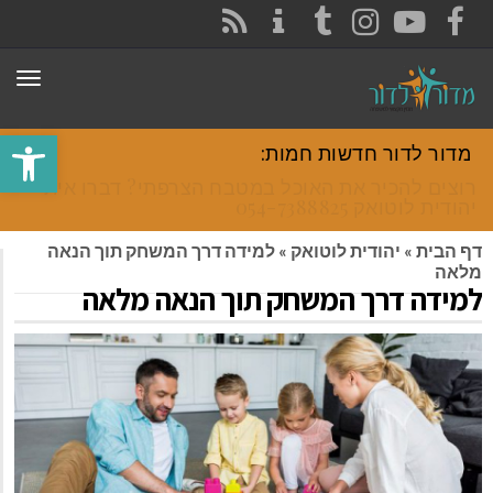
CONTACT
RSS
INSTAGRAM
TUMBLR
YOUTUBE
FACEBOOK
תפר
פתח סרגל
מדור לדור חדשות חמות:
רוצים להכיר את האוכל במטבח הצרפתי? דברו איתי
יהודית לוטואק 054-7388825.
דף הבית
»
יהודית לוטואק
»
למידה דרך המשחק תוך הנאה
מלאה
למידה דרך המשחק תוך הנאה מלאה