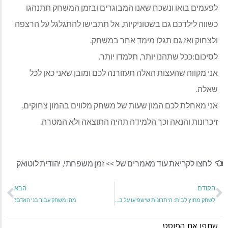
לפעמים בואו ונשכח שאנו המבוגרים ובזמן המשחק תתנהגו
כשווה לילדכם גם בשטוניקיות, אל תתבישו להתגלגל על הרצפה
ולצחוק ואז גם תגלו מימד אחר במשחק.
לסיכום:ככל שתהנו יותר, תלמדו יותר.
אני מקווה שהעצות האלה תעזורנה לכם ומובן שאני כאן לכל
שאלה.
אני מאחלת לכם המון שעות של משחק מלווים בהמון צחוקים,
זיכרונות והנאה וכך הלמידה תהיה התוצאה ולא המטרה.
לחצו לקריאת עוד מאמרים של >>
זמן משפחתי
,
יהודית לוטואק
הקודם
הבא
לשחק מחוץ לבית: היתרונות שישפיעו על בריאות הנפש של ילדנו
מהו משחק עבור בני האדם?
שתפו את הפוסט