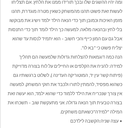
ומה יהיו ההשגים שלו ובכך תורידו ממנו את הלחץ. אם תצליחו
לעשות זאת פשוט תהנו מהמשחק כשאין מטרה מוגדרת, תהנו
מזמן האיכות וכמובן תוך כדי הנאה הילד ילמד וישיג את מבוקשו
בלי לחץ ובהנאה מלאה. למעשה כך הילד לומד תוך כדי התנסות
אבל גם עם המון כייף והכי חשוב – הוא יתמיד לנסות עד שהוא
יצליח פשוט כי "בא לו".
הנה כמה דוגמאות להצלחות גדולות שלמעשה הם תהליך
למידה: להניח את הקלפים או החיילים על לוח בצורה מדוייקת
(פיתוח קשר עין יד, המוטוריקה העדינה ), לשלוט ברגשותיו גם
כשהוא מפסיד, להמתין לתורו ולכבד את חוקי המשחק. למעשה
אין צורך שנכריח את הילד ללמוד כדי שהוא ילמד, הוא יעשה זאת
בצורה טבעית תוך הנאה גדולה. אני מתעקשת שוב – תשכחו את
המילה "למידה"כשאתם משחקים.
• עצה שניה:הקשבה לילדכם