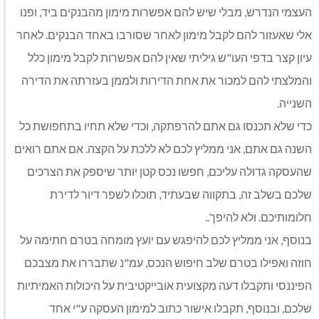
העצמי הנדרש, מבלי שיש להם אפשרות מימון מהבנקים ביד, ופנו
אלי שאעזור להם לקבל מימון לאחר שסורבו באחד הבנקים. לאחר
עיון קצר בדפי העו"ש גיליתי שאין להם אפשרות לקבל מימון כלל
והמלצתי להם למכור את אחת הדירות ולממן בעזרתה את הדירה
השנייה.
כדי שלא תכנסו גם אתם להרפתקה, וכדי שלא תחיו בתחפושת כל
השנה גם אתם, אני ממליץ לכם לא ללכת על הקצה. אם אתם רואים
שהעסקה גדולה עליכם, חפשו נכס קטן יותר שיספק את הצרכים
שלכם בשלב זה, בתקווה שבעתיד, תוכלו לשפר דיור לדירת
חלומותיכם. ולא להיפך..
בנוסף, אני ממליץ לכם להיפגש עם יועץ מומחה בטרם חתימה על
חוזה ואפילו בטרם שלב חיפוש הנכס, עמ"נ שתבררו את מצבכם
הפיננסי ותקבלו דעה מקצועית אובייקטיבית על היכולות האמיתיות
שלכם, ובנוסף, תקבלו אישור כתוב למימון העסקה ע"י אחד