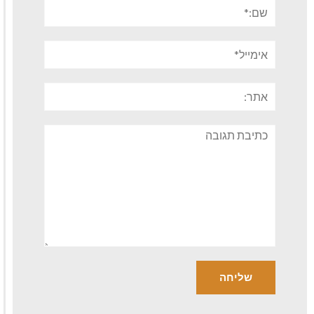
שם:*
אימייל*
אתר:
תגובה