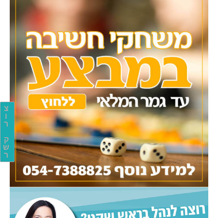
צ
ו
ר
ק
ש
ר