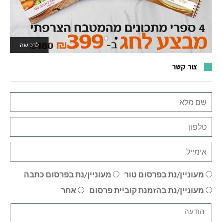
לרכישה
לאתר המשחקים
צור קשר
מעוניין/נת בפרסום טור
מעוניין/נת בפרסום כתבה
מעוניין/נת בהזמנת קוביית פרסום
אחר