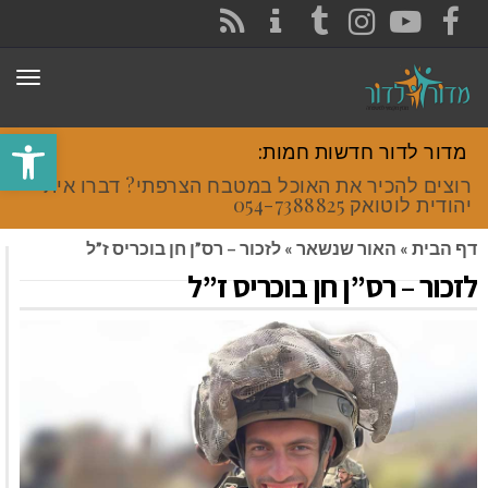
CONTACT
RSS
INSTAGRAM
TUMBLR
YOUTUBE
FACEBOOK
תפר
פתח סרגל
מדור לדור חדשות חמות:
רוצים להכיר את האוכל במטבח הצרפתי? דברו איתי
יהודית לוטואק 054-7388825.
דף הבית
»
האור שנשאר
»
לזכור – רס”ן חן בוכריס ז”ל
לזכור – רס”ן חן בוכריס ז”ל