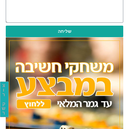
שליחה
צ
ו
ר
ק
ש
ר