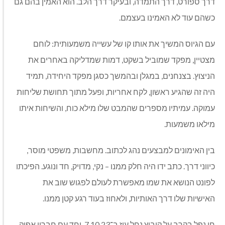
דרך ספורט, דרך התמדה, ובעיקר דרך הלב. הוא האמין בהם גם
כשהם עוד לא האמינו בעצמם
.
עם הגיוס המשיך את אותו קו של עשייה משמעותית: לוחם
מצטיין, מפקד שמוביל בשקט, דמות שמדליקה באחרים את
הניצוץ. בצנחנים, במגלן ובהמשך כסגן מפקד היחידה, תמיד
היה זה שהגיע ראשון, לקח אחריות, ופעל מתוך תחושת שליחות
עמוקה. עמיתיו מספרים שהמבט שלו מילא כוח, והשיחות איתו
מילאו משמעות
.
בין האימונים למבצעים נהג לכתוב. מחשבות, משפטי מוסר,
כיווני דרך. כתב ידו היה חלק ממנו – נקי, מדויק, חד ונוגע. הפיכתו
לפונט הנושא את שמו מאפשרת לעולם לפגוש שוב את
האישיות שלו דרך האותיות, ולאחוז בעוד רגע קטן ממנו
.
חן נפל בקרב על קיבוץ נחל עוז ב־7.10.23, יחד עם חבריו אפיק