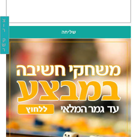
צ
ו
ר
שליחה
ק
ש
ר