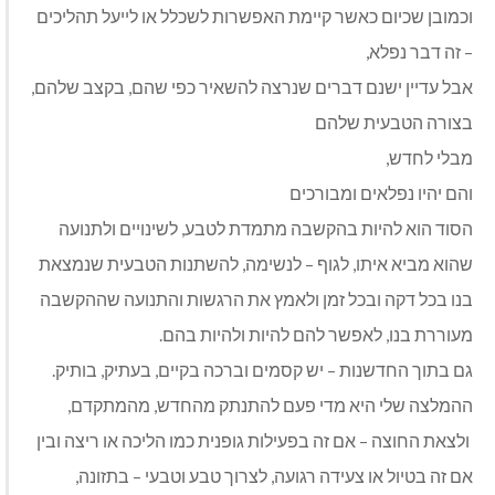
וכמובן שכיום כאשר קיימת האפשרות לשכלל או לייעל תהליכים
– זה דבר נפלא,
אבל עדיין ישנם דברים שנרצה להשאיר כפי שהם, בקצב שלהם,
בצורה הטבעית שלהם
מבלי לחדש,
והם יהיו נפלאים ומבורכים
הסוד הוא להיות בהקשבה מתמדת לטבע, לשינויים ולתנועה
שהוא מביא איתו, לגוף – לנשימה, להשתנות הטבעית שנמצאת
בנו בכל דקה ובכל זמן ולאמץ את הרגשות והתנועה שההקשבה
מעוררת בנו, לאפשר להם להיות ולהיות בהם.
גם בתוך החדשנות – יש קסמים וברכה בקיים, בעתיק, בותיק.
ההמלצה שלי היא מדי פעם להתנתק מהחדש, מהמתקדם,
ולצאת החוצה – אם זה בפעילות גופנית כמו הליכה או ריצה ובין
אם זה בטיול או צעידה רגועה, לצרוך טבע וטבעי – בתזונה,