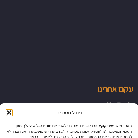
עקבו אחרינו
Instagram
YouTube
Facebook
ניהול הסכמה
האתר משתמש בקוקיז וטכנולוגיות דומות כדי לשפר את חוויית הגלישה שלך. מתן
הסכמה מאפשר לנו להפעיל תכונות מסוימות ולעקוב אחרי שימוש באתר. אם תבחר לא
להסכים או תסיר את הסכמתך, ייתכן שחלק מהפיצ’רים לא יעבדו כראוי.