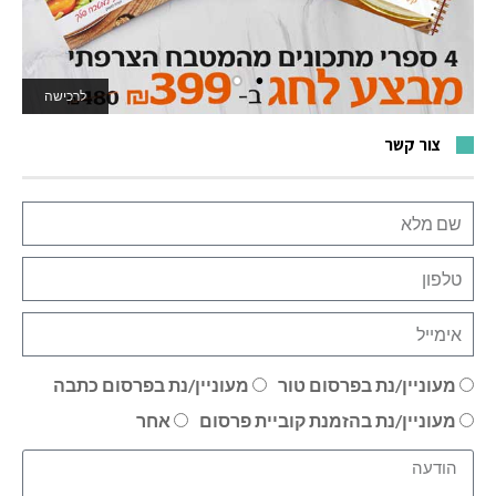
לרכישה
לאתר המשחקים
צור קשר
מעוניין/נת בפרסום טור
מעוניין/נת בפרסום כתבה
מעוניין/נת בהזמנת קוביית פרסום
אחר