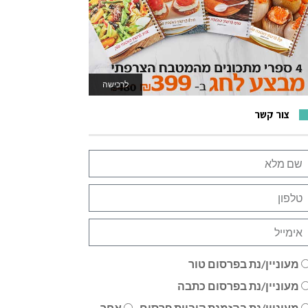
לרכישה
לאתר המשחקים
צור קשר
מעוניין/נת בפרסום טור
מעוניין/נת בפרסום כתבה
מעוניין/נת בהזמנת קוביית פרסום
אחר