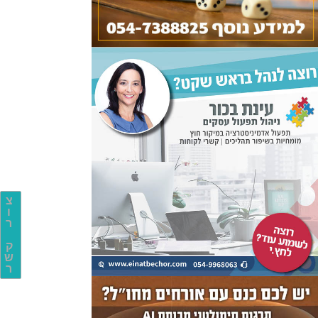
צ
ו
ר
ק
ש
ר