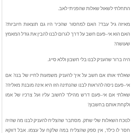
התחלתי לשאול שאלות שהפניתי לאב
.
מאיזה גיל עבד
האם למחסור שהכיר היו גם תוצאות חיוביות
?
?
האם הוא אי
פעם חשב על דרך לגרום לבנו להבין את גודל המאמץ
–
שעושה
?
היה ברור שהעניק לבנו בלי חשבון וללא סייג
.
שאלתי אותו אם חשב על איך להעניק משמעות לחייו של בנו
אם
?
אי
פעם ניסה להראות לבנו שהנתינה הזו היא אינה מובנת מאליה
?
–
שאלתי אם אי
פעם דרש מהילד לחשוב עליו ועל צרכיו של אמו
–
ולקחת אותם בחשבון
?
לנוכח השאלות שלי שתק
מסתבר שהצליח להעניק לבנו מה שהיה
.
חסר לו כילד
אין ספק שהצליח במה שלקח על עצמו
אבל דווקא
.
,