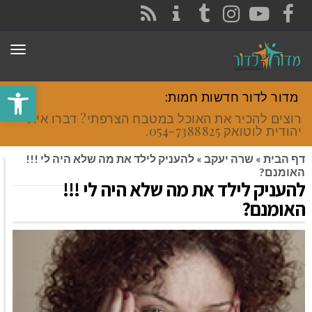
CONTACT
RSS
INSTAGRAM
TUMBLR
YOUTUBE
FACEBOOK
תפר
פתח סרגל
מדור לדור חדשות חמות:
רוצים להכיר את האוכל במטבח הצרפתי? דברו איתי
יהודית לוטואק 054-7388825.
דף הבית
»
שרה יעקב
»
להעניק לילד את מה שלא היה לי !!!
האומנם?
להעניק לילד את מה שלא היה לי !!!
האומנם?