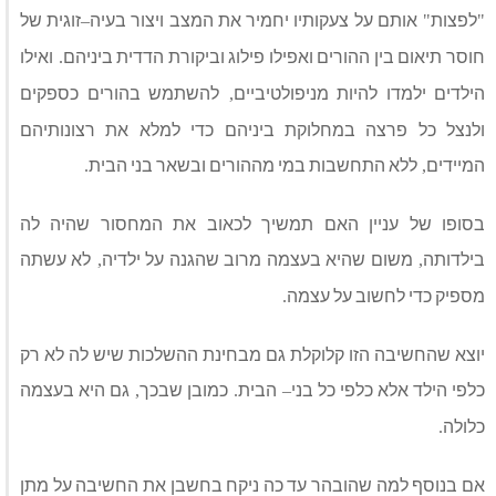
לפצות
אותם על צעקותיו יחמיר את המצב ויצור בעיה
זוגית של
–
"
"
חוסר תיאום בין ההורים ואפילו פילוג וביקורת הדדית ביניהם
ואילו
.
הילדים ילמדו להיות מניפולטיביים
להשתמש בהורים כספקים
,
ולנצל כל פרצה במחלוקת ביניהם כדי למלא את רצונותיהם
המיידים
ללא התחשבות במי מההורים ובשאר בני הבית
.
,
בסופו של עניין האם תמשיך לכאוב את המחסור שהיה לה
בילדותה
משום שהיא בעצמה מרוב שהגנה על ילדיה
לא עשתה
,
,
מספיק כדי לחשוב על עצמה
.
יוצא שהחשיבה הזו קלוקלת גם מבחינת ההשלכות שיש לה לא רק
כלפי הילד אלא כלפי כל בני
הבית
כמובן שבכך
גם היא בעצמה
,
.
–
כלולה
.
אם בנוסף למה שהובהר עד כה ניקח בחשבן את החשיבה על מתן