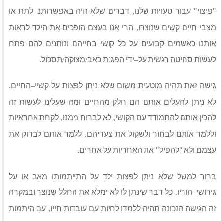
פיצוי
עבור טעויות שלנו
דברים שלא היה באפשרותנו לתת או
,
"
"
מצבי חיים קשים שנוצרו
הרי אנו בעצם הופכים את הילד לראות
,
אותנו כאשמים קבועים על כל קושי בחייהם ונותנים להם פתח
לעשות סחיטה רגשית על
ידי הפגנת כאב
מצוקה
תסכול
.
/
/
–
גישה זאת תהיה מוטעית משום שלא ניתן לפצות על קשיי
החיים
.
–
לא ניתן להעלים אותם הם חלק מהחיים ומה שעלינו לעשות זה
להכין אותם להתמודד עם הקושי
לא לברוח ממנו
לקחת אחראיות
,
,
וללמד אותם לבחור ולשקול את צעדיהם
ללמד אותם לבדוק את
.
עצמם ולא
להפיל
את האחריות על אחרים
.
"
"
ברור למשל שלא ניתן לפצות ילד על התייתמותו מאב או על
גירושי
הוריו
כל דבר שינתן לו לא ימלא את החלל שנוצר ובמקרה
.
–
זה הגישה הנכונה תהיה ללמדו לחיות עם עובדות חייו
עם היתמות
,