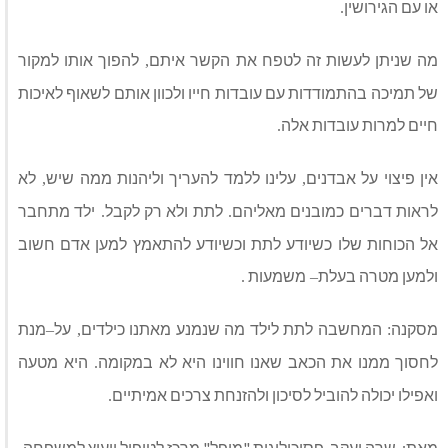
או עם הגירושין
.
מה שניתן לעשות זה לטפח את הקשר איתם
להפוך אותו למקור
,
של תמיכה בהתמודדות עם עובדות חייו ולכוון אותם לשאוף לאיכות
חיים למרות עובדות אלה
.
אין פיצוי על אבדנים
עלינו ללמד להעריך וליהנות ממה שיש
לא
,
,
לראות דברים כמובנים מאליהם
לתת ולא רק לקבל
ילד מתחבר
.
.
אל הכוחות שלו כשיודע לתת וכשיודע להתאמץ למען אדם חשוב
ולמען מטרה בעלת
משמעות
.
–
מסקנה
המחשבה לתת לילד מה שנמנע מאתנו כילדים
על
מנת
–
,
:
לחסוך ממנו את הכאב שאנו חווינו היא לא במקומה
היא מטעה
.
ואפילו יכולה להוביל לסיכון ולהזנחת צרכים אמיתיים
.
מאת: שרה יעקב ,פסיכולוגית "מיפל" מרכז לטיפול ויעוץ למשפחה