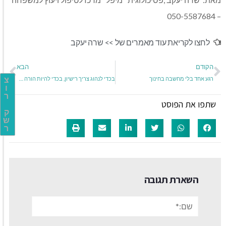
– 050-5587684
לחצו לקריאת עוד מאמרים של >>
שרה יעקב
הקודם
הבא
רגע אחד בלי מחשבה בחינוך
בכדי לנהוג צריך רישיון, בכדי להיות הורה לא!
צ
ו
ר
שתפו את הפוסט
ק
ש
ר
השארת תגובה
שם:*