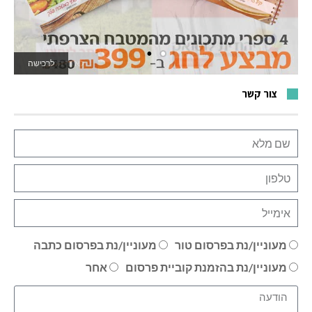
לרכישה
לאתר המשחקים
צור קשר
מעוניין/נת בפרסום טור
מעוניין/נת בפרסום כתבה
מעוניין/נת בהזמנת קוביית פרסום
אחר