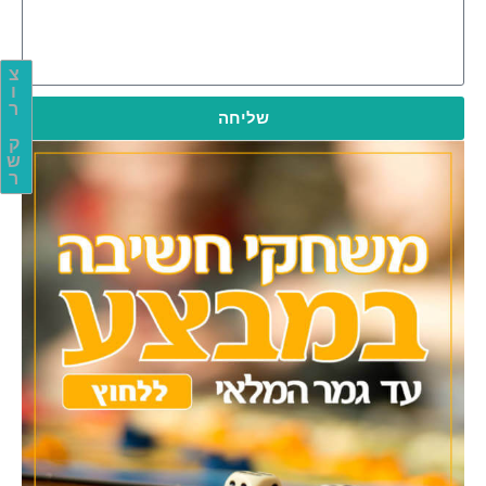
צ
ו
ר
שליחה
ק
ש
ר