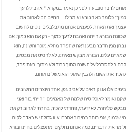
אותם לדבר טוב. עוד לפני כן נאמר במקרא, "ואהבת לרעך
כמוך" כלומר בא הבורא ואומר לנו – החיים הם לאהוב את
עצמך ואת האחר, לפעמים אנחנו מתבלבלים ונוטים לחשוב
שכוונת הבורא הייתה ואהבת לרעך כמוך – רק אם הוא כמוך. אם
נבחן מנין הדבר נובע נראה שהפחד מהלא מוכר והשונה, הוא
שמאיים עלינו. הבורא מבקש מאיתנו, לא להסיט את מבטינו,
לבחור להסתכל על השונה מתוך כבוד ולא מתוך יראת פחד,
להכיר את השונה ולהבין שאולי הוא משלים אותנו.
בימים אלו אנו קוראים על אביב גפן, אחד היוצרים החשובים
שקם ואומר לאוכלוסיה שלמה של מאמינים: "הייתי בור ואני
מבקש סליחה". לא ידעתי, פחדתי להכיר, בחרתי לאהוב רק את
מי שכמוני, אני בוחר בחיבור אתכם. איזו גדולה יש באדם לקום
ולומר את הדברים. כמה אנחנו נחלקים ומתפצלים בחיינו ובורא