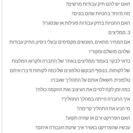
האם‭ ‬יש‭ ‬להם‭ ‬תיק‭ ‬עבודות‭ ‬מרשים‭?‬
מה‭ ‬מיוחד‭ ‬בחנויות‭ ‬שהם‭ ‬בונים‭?‬
האם‭ ‬החנויות‭ ‬בתיק‭ ‬עבודות‭ ‬פעילות‭ ‬או‭ ‬שנסגרו‭?‬
3. ‬ממליצים
‬שלהם‭ ‬מושלם‭ ‬ומקורי‭!‬
‬טלפונית‭.‬ תשאלו‭ ‬אותם‭ ‬על‭ ‬התהליך‭ ‬שעברו‭:‬
כמה‭ ‬זמן‭ ‬לקח‭ ‬לסיים‭ ‬את‭ ‬העיצוב‭ ‬ואת‭ ‬ההקמה‭ ‬כולה‭?‬
איך‭ ‬החברה‭ ‬הייתה‭ ‬במהלך‭ ‬התהליך‭?‬
מי‭ ‬הניע‭ ‬את‭ ‬התהליך‭ ‬קדימה‭?‬
האם‭ ‬הפרויקט‭ ‬זרם‭ ‬או‭ ‬שהיה‭ ‬תקוע‭?‬
עכשיו‭ ‬שהפרויקט‭ ‬באוויר‭ ‬איך‭ ‬שיטת‭ ‬העבודה‭ ‬איתם‭?‬