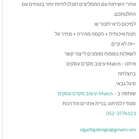
‬החלטתכם‭.‬
לסיכום‭ ‬כדאי‭ ‬לזכור‭ ‬ש‭:‬
חנות‭ ‬איכותית‭ + ‬הקמה‭ ‬מהירה‭ + ‬מחיר‭ ‬זול
‭= ‬זה‭ ‬לא‭ ‬קיים‭.‬
לשאלות‭ ‬נוספות‭ ‬מוזמנים‭ ‬לייצור‭ ‬קשר
איתנו‭ ‬Match‭ – ‬עיצוב‭ ‬מקדם‭ ‬עסקים
בהצלחה
סיגל‭ ‬גבאי‭,‬
שותפה‭ ‬ב
‭-‬Match‭ – ‬עיצוב‭ ‬מקדם‭ ‬עסקים
סטודיו‭ ‬למיתוג‭, ‬בניית‭ ‬אתרים‭ ‬והדרכות
052-3776123
‭ ‬
sigalitgdesign@gmail.com