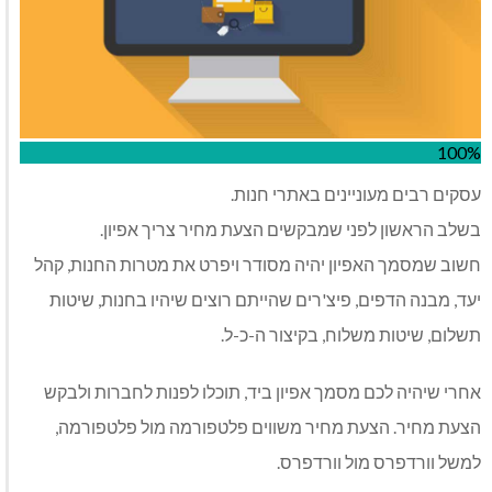
100%
עסקים‭ ‬רבים‭ ‬מעוניינים‭ ‬באתרי‭ ‬חנות. ‬
בשלב‭ ‬הראשון‭ ‬לפני‭ ‬שמבקשים‭ ‬הצעת‭ ‬מחיר‭ ‬צריך‭ ‬אפיון‭.‬
‬תשלום‭,‬ שיטות‭ ‬משלוח‭,‬ בקיצור‭ ‬ה‭-‬כ‭-‬ל‭.‬
למשל‭ ‬וורדפרס‭ ‬מול‭ ‬וורדפרס‭.‬