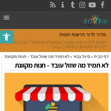
CONTACT
RSS
INSTAGRAM
TUMBLR
YOUTUBE
FACEBOOK
תפר
פתח סרגל
מדור לדור חדשות חמות:
רוצים להכיר את האוכל במטבח הצרפתי? דברו איתי
יהודית לוטואק 054-7388825.
דף הבית
»
סיגל גבאי
»
לא תמיד מה שזול עובד – חנות מקוונת
לא תמיד מה שזול עובד – חנות מקוונת