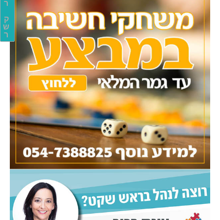
ר
ק
ש
ר