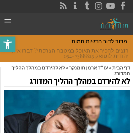
CONTACT
RSS
INSTAGRAM
TUMBLR
YOUTUBE
FACEBOOK
תפר
פתח סרגל
מדור לדור חדשות חמות:
רוצים להכיר את האוכל במטבח הצרפתי? דברו איתי
יהודית לוטואק 054-7388825.
דף הבית
»
עו״ד ארמן חומנקר
»
לא להירדם במהלך ההליך
המדורג
לא להירדם במהלך ההליך המדורג