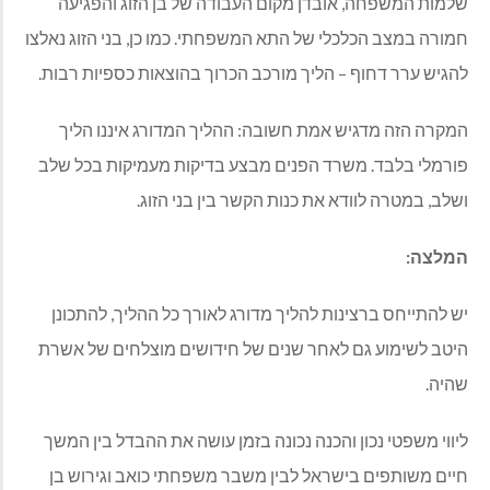
שלמות המשפחה
,
אובדן מקום העבודה של בן הזוג והפגיעה
חמורה במצב הכלכלי של התא המשפחתי
.
כמו כן
,
בני הזוג נאלצו
להגיש ערר דחוף
–
הליך מורכב הכרוך בהוצאות כספיות רבות
.
המקרה הזה מדגיש אמת חשובה
:
ההליך המדורג איננו הליך
פורמלי בלבד
.
משרד הפנים מבצע בדיקות מעמיקות בכל שלב
ושלב
,
במטרה לוודא את כנות הקשר בין בני הזוג
.
המלצה
:
יש להתייחס ברצינות להליך מדורג לאורך כל ההליך
,
להתכונן
היטב לשימוע גם לאחר שנים של חידושים מוצלחים של אשרת
שהיה
.
ליווי משפטי נכון והכנה נכונה בזמן עושה את ההבדל בין המשך
חיים משותפים בישראל לבין משבר משפחתי כואב וגירוש בן