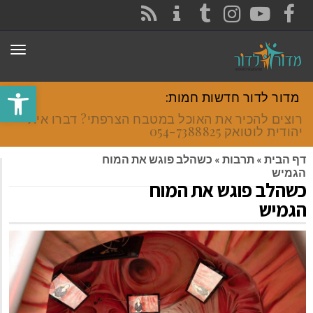
CONTACT
RSS
INSTAGRAM
TUMBLR
YOUTUBE
FACEBOOK
תפר
פתח סרגל
מדור לדור חדשות חמות:
רוצים להכיר את האוכל במטבח הצרפתי? דברו איתי
יהודית לוטואק 054-7388825.
דף הבית
»
תרבות
»
כשהלב פוגש את המוח
הגמיש
כשהלב פוגש את המוח
הגמיש