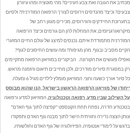
מכתיב את הגובה ואת צבע העיניים? מהי מוטציה ומהו עיוורון
צבעים? וכיצד מהנדסים וירוסים לצורך הרפואה המודרנית? ולסיום
בתערוכת החיידקים והווירוסים, מכירים מגוון רחב של
מיקרואורגניזמים, את המחלות להן הם גורמים וכיצד הרפואה
המודרנית מתמודדת איתם. נכנסים למיצג של עולם החיים המזערי
הקיים מסביב ובגוף. מהן מגיפות? ומה עושים החיסונים לגוף?
ואפילו פוגשים את הקורונה. הביקורים במוזיאון הרפואה מתקיימים
רק במסגרת סיורים מודרכים, ולכן מחייבים תיאום והזמנה מראש.
כל סיור אורך כשעה וחצי. המוזיאון מומלץ לילדים מגיל 6 ומעלה.
ייחודו של מוזיאון הרפואה הראשון בישראל, הנו שהוא מבוסס
על השילוב שבין מדע, רפואה וטכנולוגיה
.
המוזיאון למדע ורפואה
בטכנודע חדרה, נפתח תחת הקונספט "קפיצה לתוך גוף האדם"
ונותן הצצה נדירה וחוויתית הישר לתוך מבנה גוף האדם ותפקודו
בדגש על לימודי אנטומיה, הפיזיולוגיה של גוף האדם וחולשותיו,