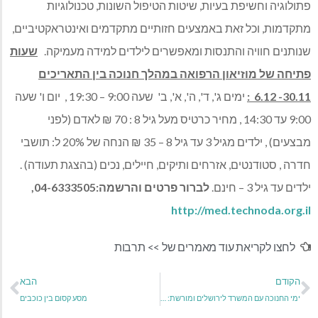
פתולוגיה וחשיפת בעיות, שיטות הטיפול השונות, טכנולוגיות
מתקדמות, וכל זאת באמצעים חזותיים מתקדמים ואינטראקטיביים,
שנותנים חוויה והתנסות ומאפשרים לילדים למידה מעמיקה.
שעות
פתיחה של מוזיאון הרפואה במהלך חנוכה בין התאריכים
30.11- 6.12 :
ימים ג', ד', ה', א', ב' שעה 9:00 – 19:30 , יום ו' שעה
9:00 עד 14:30 , מחיר כרטיס מעל גיל 8 : 70 ₪ לאדם (לפני
מבצעים) , ילדים מגיל 3 עד גיל 8 – 35 ₪ הנחה של 20% ל: תושבי
חדרה , סטודנטים, אזרחים ותיקים, חיילים, נכים (בהצגת תעודה) .
ילדים עד גיל 3 – חינם.
לברור פרטים והרשמה:04-6333505,
http://med.technoda.org.il
לחצו לקריאת עוד מאמרים של >>
תרבות
הקודם
הבא
ימי החנוכה עם המשרד לירושלים ומורשת: חג האורים – חג המורשת
מסע קסום בין כוכבים