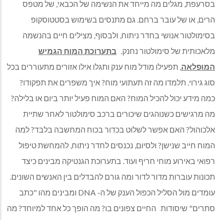
בסרעפת, מגלים מה מייחד את הנשימה של הכבאי, של מטפס
הרים, או של עובר ברחם. גם מתנסים בשימוש בסטטוסקופ
בסימולטור אנושי בחדר ניתוח, ולבסוף, מצילים חיים בהנשמה
מלאכותית של סימולטור נחנק.
בתערוכת המוח הגמיש
המופלאה
, תפעילו מודל מוח ענק ותגלו אילו אזורים מתעוררים בכל
סוג גירוי. תלמדו מה זה תעתועי מוח? איך משפרים את תפקודו?
כמה מידע יכול להכיל המוח? האם המוח פעיל יותר ביום או בלילה?
מה מרגישים כשנוהגים שיכורים ברכב סימולטור לאחר שתיית
אלכוהול? האם אפשר לשלוט בכדור בכוח המחשבה בלבד? למה
המוח חייב שנישן? ולסיום, נכנסים לחדר ניתוח, להמחשת טיפול
רפואי באירוע מוחי חריף ועוד. בתערוכת הגנטיקה מבינים כיצד
תכונות עוברות מדור לדור ומה גורם להבדלים בין האנשים השונים.
עומדים מול הסליל הכפול הענק של ה- DNA ומבינים מהו "כתב
סתרים" שיסודות החיים צפונים בו? מה הופך כל אחד למיוחד? מה