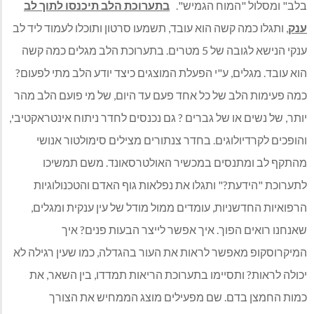
בלב" ומסלול "המוח הגמיש".
בתערוכת הלב תיכנסו לתוך לב
ענק
,
ותגלו כמה קשה הוא עובד, תשמעו סרטון ותוכלו לעמוד ליד לב
ענקי הנישא לגובה של 5 מטרים. בתערוכת הלב מגלים כמה קשה
הוא עובד. מגלים, ע"י הפעלת המוצגים כיצד יודע הלב מתי לפעום?
כמה פעימות הלב של כל אחד פעם עד היום, של מי פועם הלב מהר
יותר, של נשים או של גברים ? גם נכנסים לחדר ניתוח אינטראקטיבי,
והופכים לקרדיולוגים. בחדר צנתורים מצילים סימולטור אנושי
מהתקף לב ומתנסים במכשיר האולטרסאונד. משם תמשיכו
לתערוכת "הידעת?" ותגלו את נפלאות גוף האדם והטכנולוגיות
הרפואיות החדשניות, עומדים ממול מודל של עין ענקית ומגלים,
שאנחנו רואים הפוך. איך אפשר לייצר הבעות פנים? איך
המיקרוסקופ מאפשר לראות את העור בהגדלה, כמו שעין רגילה לא
יכולה לראות? ותסיימו בתערוכת הריאות תמדדו, בין השאר, את
כמות החמצן בדם. שם מפעילים מוצג הממחיש את הצורך