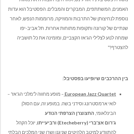
האמנים, המשתתפים, המבקרים והמבלים. הפסטיבל הוא עדות
נוספת לנחיצותן של התרבות והמוזיקה, מרוממות הנפש, לאחר
שנתיים של קורונה ותקופות מתוחות אחרות. תל אביב-יפו
שמחה לנוע לצלילי הג'אז הקצביים, ומזמינה את כל תושביה
להצטרף!"
בין ההרכבים שיופיעו בפסטיבל:
European Jazz Quartet
– מופע מחווה ל'מלכי הג'אז' –
לואי ארמסטרונג וסידני בשה. במופע זה, עם הסולן
הבינלאומי,
החצוצרן הצרפתי הנודע
ג'רום
אצ'ברי
(Etecheberry)
ורביעייתו
, יוכל הקהל
להתוודע למיטב הלהיטים שניגנו ושרו שני המלכים הבלתי