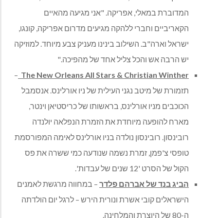
המדוברת במאלי, אפריקה. "אני מגיעה מהאיים
הקאריביים וחברי ללהקה מגיעים מדרום אפריקה, קונגו,
ישראל וארה"ב. השילוב בינינו מעניק צבע מיוחד. למוזיקה
יש הרבה אש והכל צליל אחד של מהפיכה."
–
The New Orleans All Stars & Christian Winther
תזמורת של מיטב נגני העילית של ניו אורלינס. אנסמבל
הכוכבים מניו אורלינס, בראשותו של כריסטיאן וינטר,
מארח להופעה מיוחדת את הזמרת הנפלאה יולנדה
רובינסון. רובינסון נולדה בניו אורלינס לאימה המפורסמת
טופסי צ'פמן, זמרת נשמה שנודעה כמי ששרה את פס
הקול של הסרט '12 שנים של עבדות'.
הביג בנד של אברהם פלדר
– במחווה מרגשת לאמנים
הישראלים קובי אשרת ונורית הירש – לרגל יום הולדתה
ה-80 של היוצרת והמלחינה.