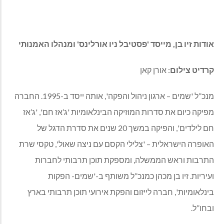
אודות זיו בן,
מייסד 'פסטיבל ניו אורלינס' ומנהלו האמנותי
קרדיט צילום
: אורן קאן
מנכ”ל 'שמים – ארגון ניהול והפקה', אותה ייסד ב-1995. החברה
מפיקה כיום את סדרות המוזיקה הבינלאומיות 'ג’אז חם', 'ג’אז
חם לילדים', והפיקה במשך 20 שנים את סדרת הדגל של
האופרה הישראלית – 'צלילי הקסם עם ניצה שאול', טקסי שרת
התרבות וראש הממשלה, ומספקת תוכן תרבותי לחברות
ועיריות. זיו בן מכהן כמנכ”ל משותף ב-'שמים- הפקות
בינלאומיות', חברה לייזום והפקת אירועי תוכן תרבותי בארץ
ובחו”ל.