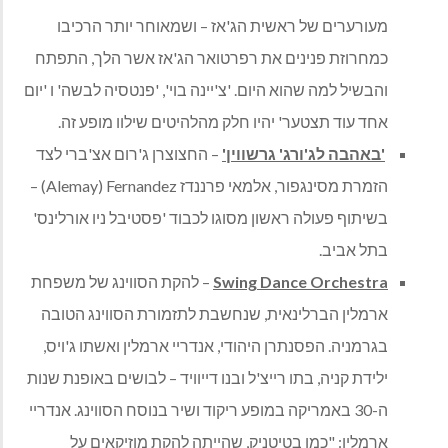
מעורערים של ראשית הג'אז – ושמאוחר יותר הרכיבו
כמחרוזת פנינים את רפרטואר הג'אז אשר הלך, התפתח
והבשיל למה שהוא היום. 'צ'יינה בוי', 'פנטסיה לבשה' ו 'יום
אחד עוד תצטער' יהיו חלק מהלהיטים שילוו מופע זה.
'באהבה לג'ורג' גרשווין'
– החצוצרן ג'רום אצ'ברי לצד
הזמרת מסינגפור, אלמאי פרננדז Alemay) Fernandez) –
בשיתוף פעולה ראשון מסוגו לכבוד 'פסטיבל ניו אורלינס'
בתל אביב.
Swing Dance Orchestra
– להקת הסווינג של משפחת
ארמלין הברלינאית, שנחשבת לתזמורת הסווינג הטובה
בגרמניה. הפסנתרן היהודי, אנדריי ארמלין ואשתו ג'ויס,
ילידת קניה, בתו רייצ'ל ובנו דייוויד – לבושים באופנת שנות
ה-30 באמריקה במופע ריקוד ושיר בנוסח הסווינג. אנדריי
ארמלין: "כמו בטיטניק, שהייתה להקת מוזיקאים על