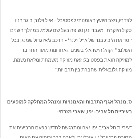
לצד זיו, ניצב היועץ האומנותי לפסטיבל – אייל וילנר, בוגר הניו
סקול היוקרתי, מעבד ונגן נשיפה בעל שם עולמי. במהלך השנים
ייסד את ה'ביג בנד של אייל וילנר' – הרכב ג'אז גדול שמנגן בכל
העולם: "הקהל הישראלי בשנים האחרונות מאוד התחבר
למוזיקה הזאת בפסטיבל; זאת מוזיקה משמחת ומלאת נשמה,
מוזיקה גלובאלית שחברת בין תרבויות."
ס. מנהל אגף התרבות והאמנויות
ומנהל המחלקה למופעים
בעיריית תל אביב- יפו, שאבי מזרחי
:
"עיריית תל אביב-יפו גאה ומתרגשת לחדש בפעם הרביעית את
מסורת פסטיבל ניו-אורלינס, ולארח ברחובותיה את מאות