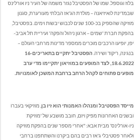
בלוז וגוספל. שמו של הפסטיבל נגזר משמה של העיר ניו אורלינס
שבמדינת לואיזיאנה – מולדת הג'אז הבלתי מעורערת, סגנון
מוזיקה שהספיק בכ-100 שנים לכבוש יבשות וימים. בפסטיבל,
בהפקת חברת 'שמים – ארגון ניהול והפקה' ועיריית תל אביב-
יפו, יופיעו הרכבים מוכרים ממספר מדינות מרחבי העולם –
בנגינה, ריקוד ושירה.
הפסטיבל יתקיים בתאריכים16-
18.6.2022, לצד המופעים במוזיאון יתקיימו מדי ערב
מופעים פתוחים לקהל הרחב ברחבת המשכן לאומנויות.
מייסד הפסטיבל ומנהלו האמנותי הוא זיו בן
, מוזיקאי בעברו
ובשנים האחרונות מפיק ויזם, חובב מושבע של 'מוזיקת
ניו-אורלינס' מבית אבא: "אחרי מספר שנים בהפקת מוזיקה
ולאחר פסטיבלי ג'אז רבים בהם ביקרנו והשתתפנו ברחבי