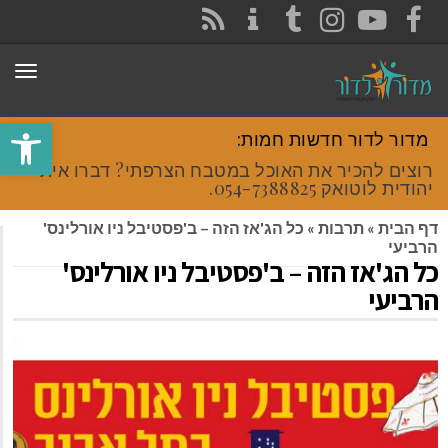
CONTACT
RSS
INSTAGRAM
TUMBLR
YOUTUBE
FACEBOOK
תפר
פתח סרגל
מדור לדור חדשות חמות:
רוצים להכיר את האוכל במטבח הצרפתי? דברו איתי
יהודית לוטואק 054-7388825.
דף הבית
»
תרבות
»
כל הג'אז הזה – ב'פסטיבל ניו אורלינס'
הרביעי
כל הג'אז הזה – ב'פסטיבל ניו אורלינס'
הרביעי