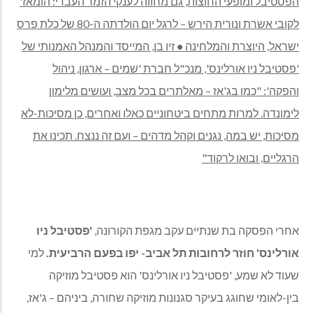
הפסטיבל ומופעי החוצות, גם מחווה לענקי הזמר העברי: הומאז'
לקובי אשרת ונורית הירש – לרגל יום הולדתה ה-80 של כלת פרס
ישראל, היוצרת והמלחינה
•
זיו בן, המייסד והמנהל האמנותי של
'פסטיבל ניו אורלינס', מנכ"ל חברת 'שמים – ארגון, ניהול
והפקה': "כמו בג'אז – מאלתרים בכל מצב, ועושים מלימון
לימונדה. למרות מתחים ביטחוניים כאלו ואחרים, כן מסיכות-לא
מסיכות, יש במה, נגנים וקהל מדהים – ועם זה ננצח. תכינו את
הרגליים, ובואו לרקוד"
אחרי הפסקה בת שנתיים עקב מגפת הקורונה,
'פסטיבל ניו
אורלינס' חוזר לרחובות תל אביב- יפו בפעם הרביעית.
למי
שעוד לא שמע, 'פסטיבל ניו אורלינס' הוא פסטיבל מוזיקה
בין-לאומי שחוגג בעיקר סגנונות מוזיקה שחורה, ביניהם – ג'אז,