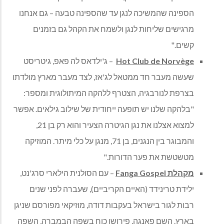
הספינה שהמשיכה לנגן עד שהספינה טבעה – גם אנחנו
מרגישים שליחות לנגן ולשמח את הקהל גם בזמנים
קשים."
Hot Club de Norvège
– ג'ילדאס לה פאפ, גיטריסט
שעשה מעבר חד ממטאל לג'אז, לצד מעבר מארץ מולדתו
בצרפת לנורבגיה, הצטרף ללהקה המיתולוגית ומספר:
"בלהקה שלנו יש תופעה ייחודית של שילוב גילאים. אפשר
למצוא אצלנו את נגן הגיטרה הצעיר והוא רק בן 21,
והמבוגר בין הנגנים, בן 71, מנגן על כלי מיתר. המוזיקה
מטשטשת את פער הדורות."
מקהלת
Fanga Gospel
– עם הסולנית הילארי סרג'נט,
ילידת טרינידד (האיים הקריביים), שעברה לפני שנים
רבות לגור בישראל בעקבות דודה, מוזיקאי מפורסם שניגן
בארץ. השם פאנגה, פירושו כוח בשפה הבמברה, השפה