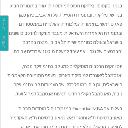
בן ניגן סקסופון בלהקת הפופ המיתולוגית 'גזוז', בתזמורת הביג
בנד של מל קלר, ובתזמורת הטיילת של תל אביב. כיהן כנגן
צ
פאגוט ראשי בתזמורת המלכותית ההולנדית באמסטרדם
ו
ר
ובתזמורת הקאמרית הישראלית. מעבד מוזיקה להרכבים שונים
ק
בישראל ובעולם כמו 'חמישיית תל אביב', מנצח בהרכב
ש
ר
'הברנשים של נגה', ואף עיבד למעלה מ-100 עיבודים עבורם.
יזם והקים הרכבים מוסיקליים כמו: קבוצת 'מוזיקה נובה',
'אנסמבל ליאונרדו למוסיקת בארוק', נשפני התזמורת הקאמרית
הישראלית, וכן כיהן כמנהל כללי של העמותות קבוצת 'מוזיקה
נובה', האנסמבל הקולי החדש, תנועות אנסמבל למחול ועוד.
בעל תואר Executive MBA במגמת ניהול מוסדות תרבות
מאוניברסיטת ת”א ותואר ראשון מאוניברסיטת ת”א, האקדמיה
למוזיקה, הפקולטה לאמנויות. כמו כן, למד מוסיקת בארוק