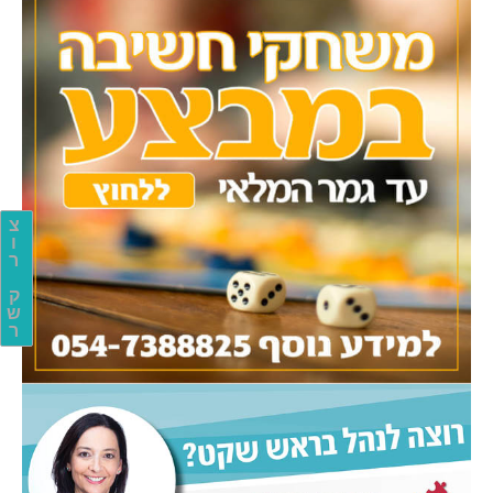
צ
ו
ר
ק
ש
ר