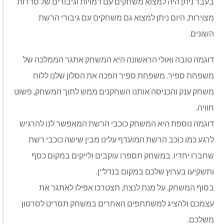
בעבר ניתן היה למצוא משחקים עם דמויות וגיבורים של סדרות
מצוירות, היום ניתן למצוא גם משחקים עם גיבורי הרשת
השונים.
דוגמה טובה ואולי הראשונה היא המשחק אתגר הממלכה של
משפחת ספיר. משפחת ספיר הפכה את הסלון שלנו ללוח
משחק ענק והכניסה אותנו השחקנים ממש לתוך המשחק, פשוט
חוויה.
דוגמה נוספת היא המשחק כוכבי הרשת המאפשר לנו להרגיש
לרגע כמו כוכב הרשת המועדף עלינו מבין שישה כוכבי רשת
שחברו יחדיו. במשחק תספרו עוקבים ולייקים במקום כסף
ותשקיעו בערוץ שלכם במקום בנדל"ן.
בסוף המשחק, על מנת לנצח, תצטרכו אפילו לאתגר את
עצמכם ולהציג למשתתפים האחרים במשחק תסריט לסרטון
משלכם.