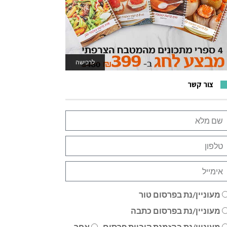
לרכישה
לאתר המשחקים
צור קשר
מעוניין/נת בפרסום טור
מעוניין/נת בפרסום כתבה
מעוניין/נת בהזמנת קוביית פרסום
אחר