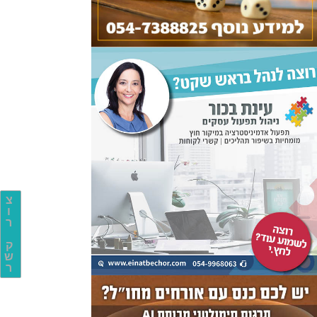
צ
ו
ר
ק
ש
ר