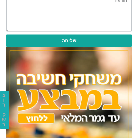
שליחה
צ
ו
ר
ק
ש
ר