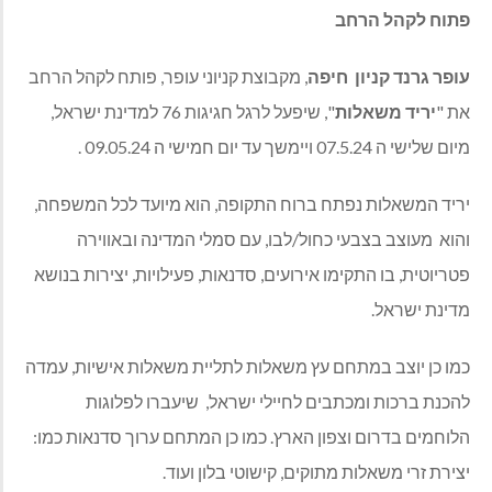
פתוח
לקהל
הרחב
עופר
גרנד
קניון
חיפה
,
מקבוצת
קניוני
עופר
,
פותח
לקהל
הרחב
את
"
יריד
משאלות
",
שיפעל
לרגל חגיגות 76 למדינת ישראל,
מיום שלישי ה 07.5.24 ויימשך עד יום חמישי ה 09.05.24 .
יריד המשאלות נפתח ברוח התקופה
,
הוא מיועד לכל המשפחה
,
והוא
מעוצב בצבעי כחול
/
לבו
,
עם סמלי המדינה ובאווירה
פטריוטית
,
בו התקימו אירועים
,
סדנאות
,
פעילויות
,
יצירות בנושא
מדינת ישראל
.
כמו כן יוצב במתחם עץ משאלות לתליית משאלות אישיות
,
עמדה
להכנת ברכות ומכתבים לחיילי ישראל
,
שיעברו לפלוגות
הלוחמים בדרום וצפון הארץ
.
כמו כן המתחם ערוך סדנאות כמו
:
יצירת זרי משאלות מתוקים
,
קישוטי בלון ועוד
.