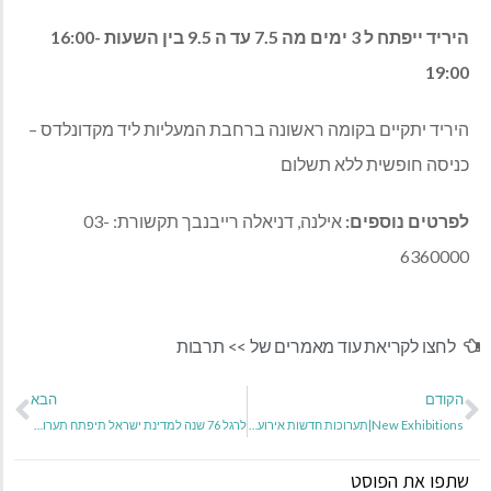
היריד ייפתח ל 3 ימים מה 7.5 עד ה 9.5 בין השעות 16:00-
19:00
היריד יתקיים בקומה ראשונה ברחבת המעליות ליד מקדונלדס –
כניסה חופשית ללא תשלום
לפרטים נוספים:
אילנה, דניאלה רייבנבך תקשורת: 03-
6360000
לחצו לקריאת עוד מאמרים של >>
תרבות
הקודם
הבא
New Exhibitions|תערוכות חדשות אירוע פתיחה ביום חמישי ה-25.04.24 בשעה 20:00
לרגל 76 שנה למדינת ישראל תיפתח תערוכה נוסטלגית, הכי ישראלית שיש: "תוצרת הארץ" של האמן רפאל מיימון
שתפו את הפוסט