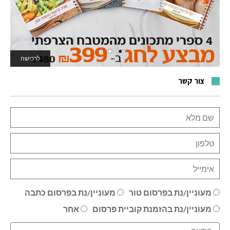
לרכישה
לאתר המשחקים
צור קשר
מעוניין/נת בפרסום טור
מעוניין/נת בפרסום כתבה
מעוניין/נת בהזמנת קוביית פרסום
אחר