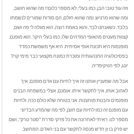
וזה עוד טוב! הבן, כמו בעלי, לא מספר כלום!! מה שהוא חושב,
ומה שהוא מרגיש, ומה שהוא חולם, הם סודות שמורים לנשמתו
בלבד. כשאנחנו לבד, והוא באמת רוצה, הוא מגלה לי פה ושם,
קצוות מעטים מהאופי המדהים שלו. כמו בעלי היקר, הוא מופנם.
מופנמות היא תכונת אופי אמיתית. היא אף משמשת כמדד
בפסיכולוגיה התנהגותית ומוכרת כמונח מקצועי כבר מימי קרל
יונג, לפי הוויקיפדיה.
אבל מה שמעניין אותנו זה איך לחיות עם אדם מופנם, איך
לאהוב אותו, איך לתקשר איתו. אומנם, אצלי במשפחה הבנים
מופנמים והבנות מוחצנות. אני בטוחה שלא כולם ככה. ולחיות
עם מופנם זה כמו לחיות עם חוצן, לפי מה שהמדע הבדיוני
מספר לנו. ראיתי לאחרונה את כל פרקי סדרת "סטר טרק", ושם
יש פרק בו זן חדש מנסה לתקשר עם בני האדם. המחשב