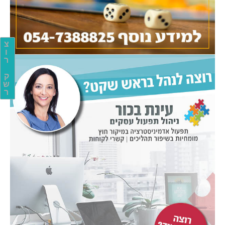
צ
ו
ר
ק
ש
ר