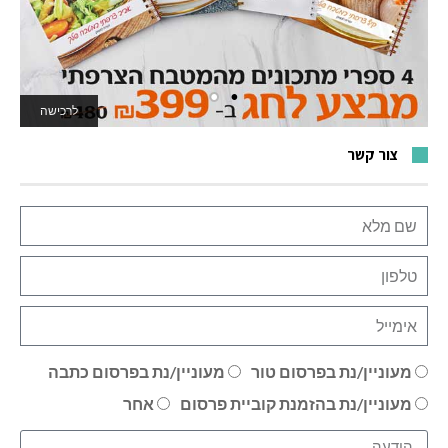
לרכישה
לאתר המשחקים
צור קשר
מעוניין/נת בפרסום טור
מעוניין/נת בפרסום כתבה
מעוניין/נת בהזמנת קוביית פרסום
אחר