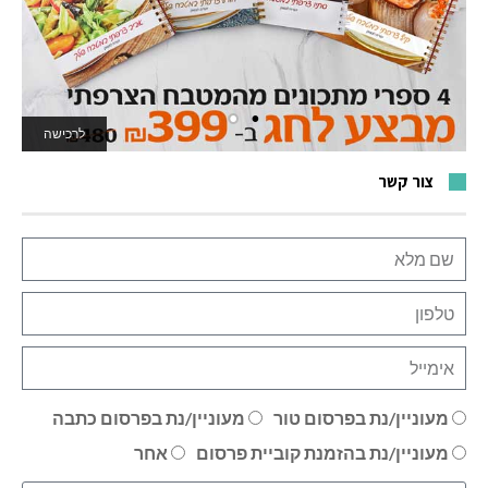
לרכישה
לאתר המשחקים
צור קשר
מעוניין/נת בפרסום טור
מעוניין/נת בפרסום כתבה
מעוניין/נת בהזמנת קוביית פרסום
אחר