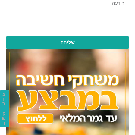
שליחה
צ
ו
ר
ק
ש
ר