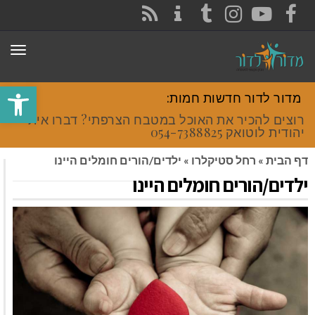
CONTACT
RSS
INSTAGRAM
TUMBLR
YOUTUBE
FACEBOOK
תפר
פתח סרגל
מדור לדור חדשות חמות:
רוצים להכיר את האוכל במטבח הצרפתי? דברו איתי
יהודית לוטואק 054-7388825.
דף הבית
»
רחל סטיקלרו
»
ילדים/הורים חומלים היינו
ילדים/הורים חומלים היינו