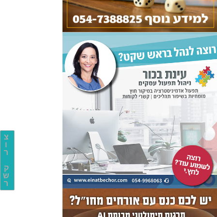
צ
ו
ר
ק
ש
ר