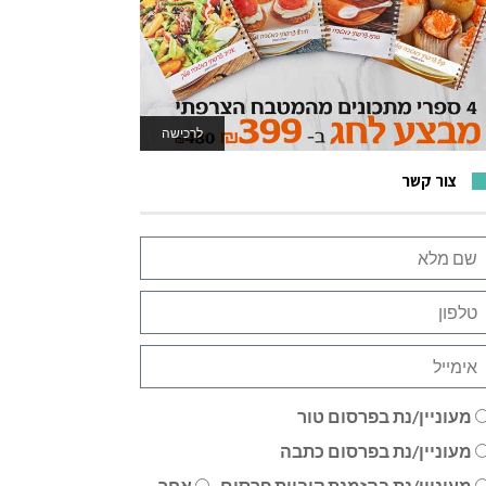
לרכישה
לאתר המשחקים
צור קשר
מעוניין/נת בפרסום טור
מעוניין/נת בפרסום כתבה
מעוניין/נת בהזמנת קוביית פרסום
אחר